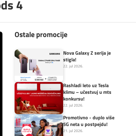
ods 4
Ostale promocije
Nova Galaxy Z serija je
stigla!
22. jul 2026.
Rashladi leto uz Tesla
klimu – učestvuj u mts
konkursu!
22. jul 2026.
Promotivno - duplo više
5G neta u postpejdu!
21. jul 2026.