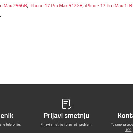
ro Max 256GB
,
iPhone 17 Pro Max 512GB
,
iPhone 17 Pro Max 1TB
.
menik
Prijavi smetnju
Kont
ne telefonije.
Prijavi smetnju
i brzo reši problem.
Tu smo za teb
100
.