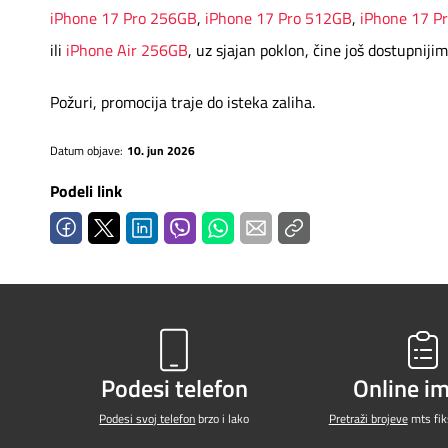
iPhone 17 Pro 256GB
,
iPhone 17 Pro 512GB
,
iPhone 17 P
ili
iPhone Air 256GB
, uz sjajan poklon, čine još dostupnijim
Požuri, promocija traje do isteka zaliha.
Datum objave:
10. jun 2026
Podeli link
Podesi telefon
Online i
Podesi svoj telefon
brzo i lako
Pretraži brojeve
mts fiks