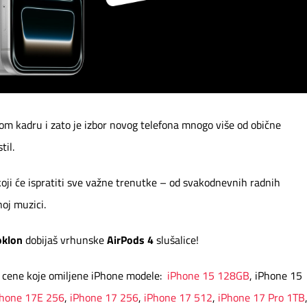
om kadru i zato je izbor novog telefona mnogo više od obične
til.
 koji će ispratiti sve važne trenutke – od svakodnevnih radnih
oj muzici.
oklon
dobijaš vrhunske
AirPods 4
slušalice!
e cene koje omiljene iPhone modele:
iPhone 15 128GB
, iPhone 15
Phone 17E 256
,
iPhone 17 256
,
iPhone 17 512
,
iPhone 17 Pro 1TB