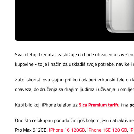
Mapa brzina
eRačun
Prilagođeno tebi
Putuj pametnije
Svaki letnji trenutak zaslužuje da bude uhvaćen u savršen
kupovine - to je i način da uskladiš svoje potrebe, navike i s
Zato iskoristi ovu sjajnu priliku i odaberi vrhunski telefon
obaveza, do druženja sa dragim ljudima i uživanja u omiljen
Kupi bilo koji iPhone telefon uz
5ica Premium tarifu
i na
p
Ono što celokupnu ponudu čini još boljom jesu i atraktivn
Pro Max 512GB,
iPhone 16 128GB
,
iPhone 16E 128 GB
,
i