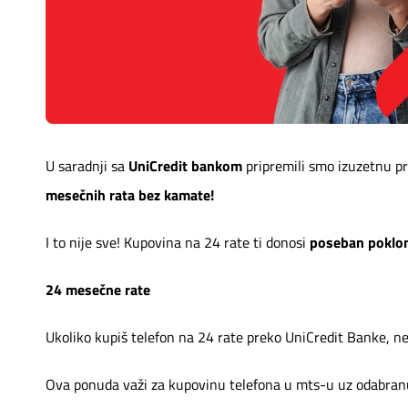
Mapa brzina
eRačun
Prilagođeno tebi
Putuj pametnije
U saradnji sa
UniCredit bankom
pripremili smo izuzetnu 
mesečnih rata bez kamate!
I to nije sve! Kupovina na 24 rate ti donosi
poseban poklo
24 mesečne rate
Ukoliko kupiš telefon na 24 rate preko UniCredit Banke, n
Ova ponuda važi za kupovinu telefona u mts-u uz odabranu