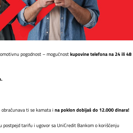
promotivnu pogodnost – mogućnost
kupovine telefona na 24 ili 48
n.
e obračunava ti se kamata i
na poklon dobijaš do 12.000 dinara!
 postpejd tarifu i ugovor sa UniCredit Bankom o korišćenju