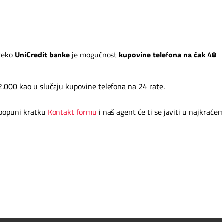
preko
UniCredit banke
je mogućnost
kupovine telefona na čak 48
.000 kao u slučaju kupovine telefona na 24 rate.
popuni kratku
Kontakt formu
i naš agent će ti se javiti u najkraće