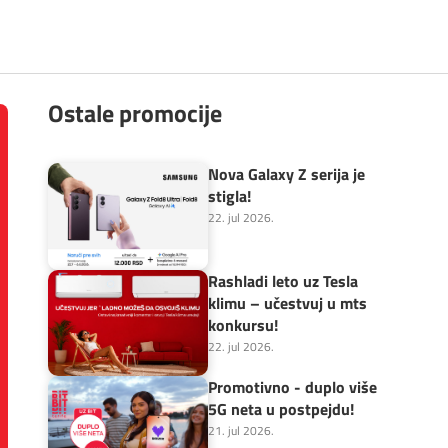
Ostale promocije
Nova Galaxy Z serija je
stigla!
22. jul 2026.
Rashladi leto uz Tesla
klimu – učestvuj u mts
konkursu!
22. jul 2026.
Promotivno - duplo više
5G neta u postpejdu!
21. jul 2026.