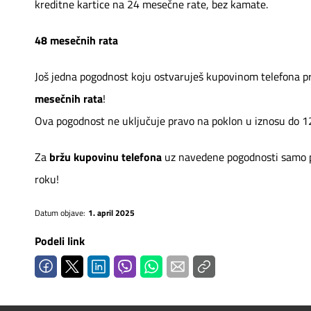
kreditne kartice na 24 mesečne rate, bez kamate.
48 mesečnih rata
Još jedna pogodnost koju ostvaruješ kupovinom telefona 
mesečnih rata
!
Ova pogodnost ne uključuje pravo na poklon u iznosu do 12
Za
bržu kupovinu telefona
uz navedene pogodnosti samo 
roku!
Datum objave:
1. april 2025
Podeli link