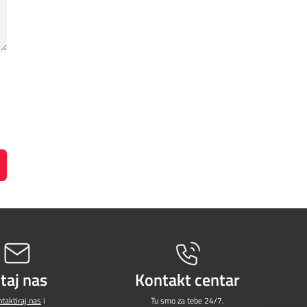
itaj nas
Kontakt centar
taktiraj nas
i
Tu smo za tebe 24/7.