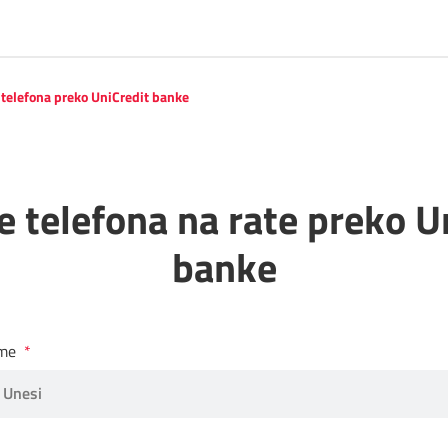
 telefona preko UniCredit banke
e telefona na rate preko U
banke
Ime