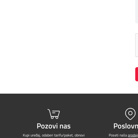
Prilagođeno tebi
Putuj pametnije
Pozovi nas
Poslovn
Kupi uređaj, odaberi tarifu/paket, obnovi
Poseti naša
proda