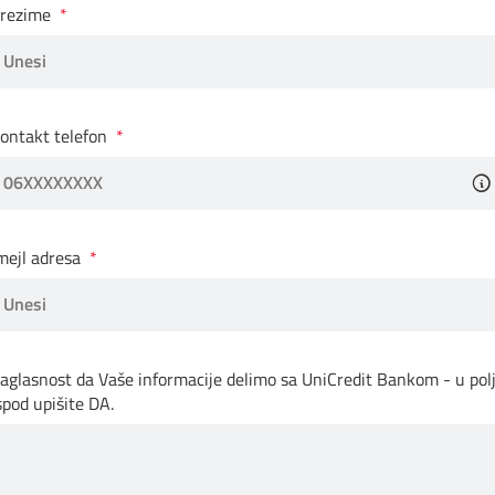
rezime
ontakt telefon
mejl adresa
aglasnost da Vaše informacije delimo sa UniCredit Bankom - u pol
spod upišite DA.