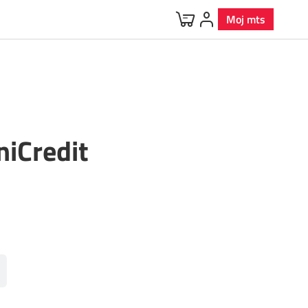
Moj mts
niCredit