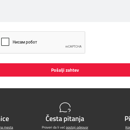
Pošalji zahtev
ice
Česta pitanja
P
jna mesta
Proveri da li već
postoji odgovor
Kon