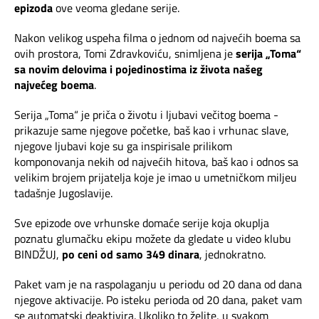
Mapa brzina
epizoda
ove veoma gledane serije.
Nakon velikog uspeha filma o jednom od najvećih boema sa
eRačun
ovih prostora, Tomi Zdravkoviću, snimljena je
serija „Toma“
sa novim delovima i pojedinostima iz života našeg
Prilagođeno tebi
najvećeg boema
.
Serija „Toma“ je priča o životu i ljubavi večitog boema -
Putuj pametnije
prikazuje same njegove početke, baš kao i vrhunac slave,
njegove ljubavi koje su ga inspirisale prilikom
komponovanja nekih od najvećih hitova, baš kao i odnos sa
velikim brojem prijatelja koje je imao u umetničkom miljeu
tadašnje Jugoslavije.
Sve epizode ove vrhunske domaće serije koja okuplja
poznatu glumačku ekipu možete da gledate u video klubu
BINDŽUJ,
po ceni od samo 349 dinara
, jednokratno.
Paket vam je na raspolaganju u periodu od
20 dana od dana
njegove aktivacije. Po isteku perioda od 20 dana, paket vam
se automatski deaktivira. Ukoliko to želite, u svakom