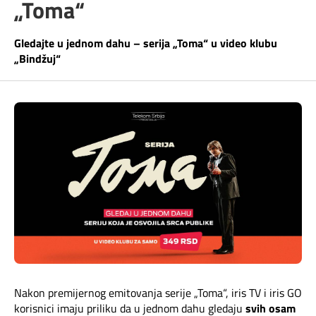
„Toma“
Telefonski imenik
Pozivi ka inostranstvu
iris TV
Gledajte u jednom dahu – serija „Toma“ u video klubu
Samouslužni servisi
„Bindžuj“
Antena PLUS
Dokumenta i uputstva
TV APP
Kontakt centar
Šta da gledam?
Kako do nas?
Rešavanje problema
Česta pitanja
Pokrivenost mreže
Nakon premijernog emitovanja serije „Toma“,
iris TV i
iris GO
korisnici imaju priliku da u jednom dahu gledaju
svih osam