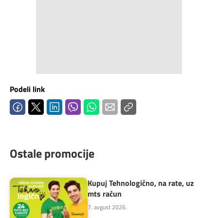
Podeli link
Ostale promocije
Kupuj Tehnologično, na rate, uz
mts račun
7. avgust 2026.