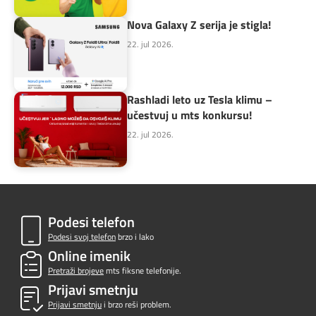
Nova Galaxy Z serija je stigla!
22. jul 2026.
Rashladi leto uz Tesla klimu –
učestvuj u mts konkursu!
22. jul 2026.
Podesi telefon
Podesi svoj telefon
brzo i lako
Online imenik
Pretraži brojeve
mts fiksne telefonije.
Prijavi smetnju
Prijavi smetnju
i brzo reši problem.