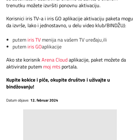
trenutku možete izvršiti ponovnu aktivaciju.
Korisnici iris TV-a i iris GO aplikacije aktivaciju paketa mogu
da izvrše, lako i jednostavno, u delu video klub/BINDŽUJ:
putem
iris TV
menija na vašem TV uređaju,ili
putem
iris GO
aplikacije
Ako ste korisnik
Arena Cloud
aplikacije, paket možete da
aktivirate putem
moj mts
portala.
Kupite kokice i piće, okupite društvo i uživajte u
bindžovanju!
Datum objave:
12. februar 2024