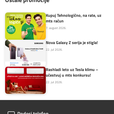
Kupuj Tehnologično, na rate, uz
mts račun
7. avgust 2026.
Nova Galaxy Z serija je stigla!
22. jul 2026.
Rashladi leto uz Tesla klimu –
učestvuj u mts konkursu!
22. jul 2026.
Podesi telefon