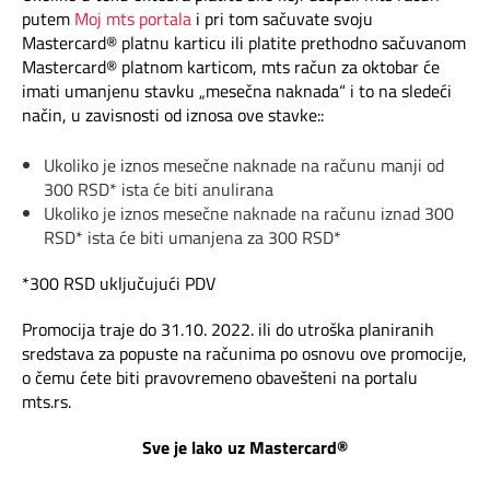
Mapa brzina
putem
Moj mts portala
i pri tom sačuvate svoju
Mastercard® platnu karticu ili platite prethodno sačuvanom
eRačun
Mastercard® platnom karticom, mts račun za oktobar će
imati umanjenu stavku „mesečna naknada“ i to na sledeći
način, u zavisnosti od iznosa ove stavke::
Prilagođeno tebi
Ukoliko je iznos mesečne naknade na računu manji od
Putuj pametnije
300 RSD* ista će biti anulirana
Ukoliko je iznos mesečne naknade na računu iznad 300
RSD* ista će biti umanjena za 300 RSD*
*300 RSD uključujući PDV
Promocija traje do 31.10. 2022. ili do utroška planiranih
sredstava za popuste na računima po osnovu ove promocije,
o čemu ćete biti pravovremeno obavešteni na portalu
mts.rs.
Sve je lako uz Mastercard®