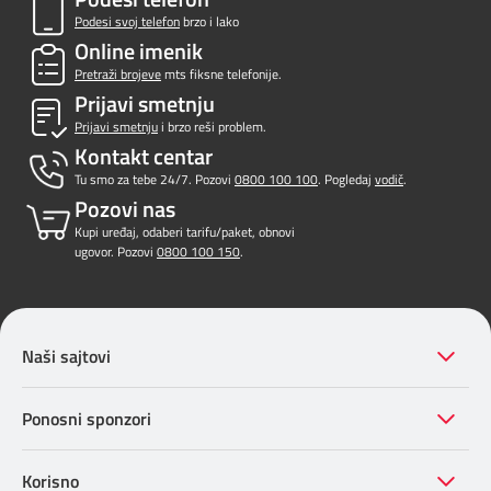
Podesi svoj telefon
brzo i lako
Online imenik
Pretraži brojeve
mts fiksne telefonije.
Prijavi smetnju
Prijavi smetnju
i brzo reši problem.
Kontakt centar
Tu smo za tebe 24/7. Pozovi
0800 100 100
. Pogledaj
vodič
.
Pozovi nas
Kupi uređaj, odaberi tarifu/paket, obnovi
ugovor. Pozovi
0800 100 150
.
Naši sajtovi
Ponosni sponzori
Korisno