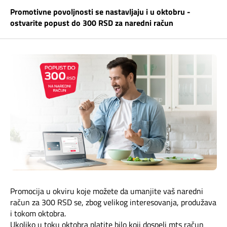
Telefonski imenik
Promotivne povoljnosti se nastavljaju i u oktobru -
Pozivi ka inostranstvu
iris TV
ostvarite popust do 300 RSD za naredni račun
Samouslužni servisi
Antena PLUS
Dokumenta i uputstva
TV APP
Kontakt centar
Šta da gledam?
Kako do nas?
Rešavanje problema
Česta pitanja
Promocija u okviru koje možete da umanjite vaš naredni
Pokrivenost mreže
račun za 300 RSD se, zbog velikog interesovanja, produžava
i tokom oktobra.
Ukoliko u toku oktobra platite bilo koji dospeli mts račun