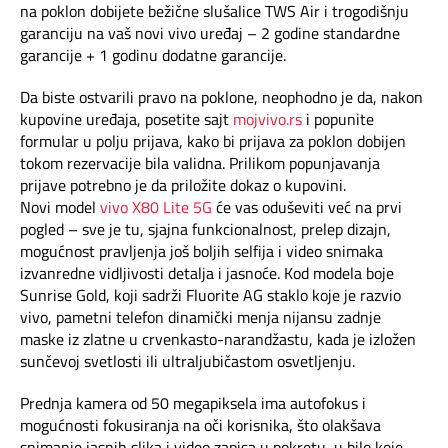
Mapa brzina
na poklon dobijete bežične slušalice TWS Air i trogodišnju
garanciju na vaš novi vivo uređaj – 2 godine standardne
garancije + 1 godinu dodatne garancije.
eRačun
Da biste ostvarili pravo na poklone, neophodno je da, nakon
Prilagođeno tebi
kupovine uređaja, posetite sajt
mojvivo.rs
i popunite
formular u polju prijava, kako bi prijava za poklon dobijen
tokom rezervacije bila validna. Prilikom popunjavanja
Putuj pametnije
prijave potrebno je da priložite dokaz o kupovini.
Novi model
vivo X80 Lite 5G
će vas oduševiti već na prvi
pogled – sve je tu, sjajna funkcionalnost, prelep dizajn,
mogućnost pravljenja još boljih selfija i video snimaka
izvanredne vidljivosti detalja i jasnoće. Kod modela boje
Sunrise Gold, koji sadrži Fluorite AG staklo koje je razvio
vivo, pametni telefon dinamički menja nijansu zadnje
maske iz zlatne u crvenkasto-narandžastu, kada je izložen
sunčevoj svetlosti ili ultraljubičastom osvetljenju.
Prednja kamera od 50 megapiksela ima autofokus i
mogućnosti fokusiranja na oči korisnika, što olakšava
snimanje jasnih slika i video zapisa u pokretu, u bilo koje