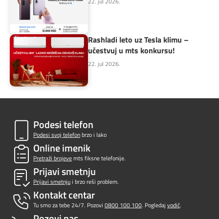
22. jul 2026.
Rashladi leto uz Tesla klimu –
učestvuj u mts konkursu!
22. jul 2026.
Podesi telefon
Podesi svoj telefon
brzo i lako
Online imenik
Pretraži brojeve
mts fiksne telefonije.
Prijavi smetnju
Prijavi smetnju
i brzo reši problem.
Kontakt centar
Tu smo za tebe 24/7. Pozovi
0800 100 100
. Pogledaj
vodič
.
Pozovi nas