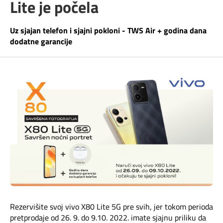
Lite je počela
Telefonski imenik
Pozivi ka inostranstvu
iris TV
Uz sjajan telefon i sjajni pokloni - TWS Air + godina dana
Samouslužni servisi
dodatne garancije
Antena PLUS
Dokumenta i uputstva
TV APP
Kontakt centar
Šta da gledam?
Kako do nas?
Rešavanje problema
Česta pitanja
Pokrivenost mreže
Rezervišite svoj vivo X80 Lite 5G pre svih, jer tokom perioda
pretprodaje od 26. 9. do 9.10. 2022. imate sjajnu priliku da