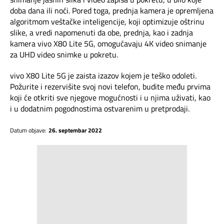
doba dana ili noći. Pored toga, prednja kamera je opremljena
algoritmom veštačke inteligencije, koji optimizuje oštrinu
slike, a vredi napomenuti da obe, prednja, kao i zadnja
kamera vivo X80 Lite 5G, omogućavaju 4K video snimanje
za UHD video snimke u pokretu.
vivo X80 Lite 5G je zaista izazov kojem je teško odoleti.
Požurite i rezervišite svoj novi telefon, budite među prvima
koji će otkriti sve njegove mogućnosti i u njima uživati, kao
i u dodatnim pogodnostima ostvarenim u pretprodaji.
Datum objave:
26. septembar 2022