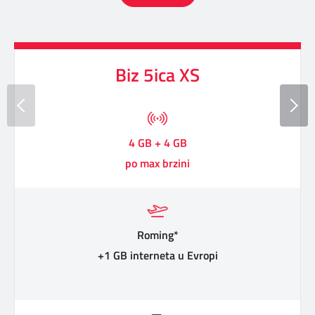
Biz 5ica XS
4 GB + 4 GB
po max brzini
Roming*
+1 GB interneta u Evropi