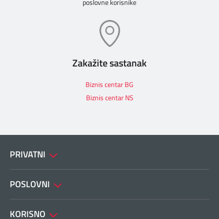
poslovne korisnike
Zakažite sastanak
Biznis centar BG
Biznis centar NS
PRIVATNI
POSLOVNI
KORISNO