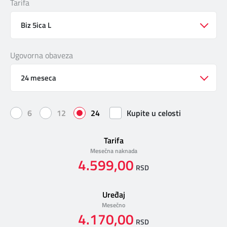
Tarifa
DIGITALNI SERVISI
TELEFONSKI IMENIK
Biz 5ica L
Ugovorna obaveza
KONTAKTIRAJTE NAS
24 meseca
PRODAJNA MESTA
6
12
24
Kupite u celosti
MAPA BRZINA
Tarifa
Mesečna naknada
4.599,00
RSD
Uređaj
Mesečno
4.170,00
RSD