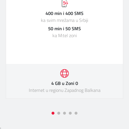
400 min i 400 SMS
ka svim mrežama u Srbiji
50 min i 50 SMS
ka M:tel zoni
4 GB u Zoni 0
Internet u regionu Zapadnog Balkana
;