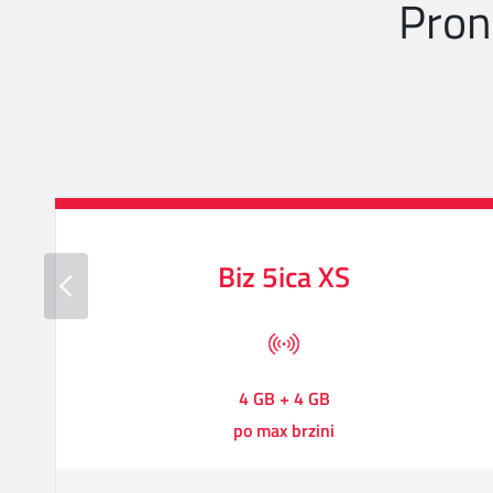
Pron
Biz 5ica XS
4 GB + 4 GB
po max brzini