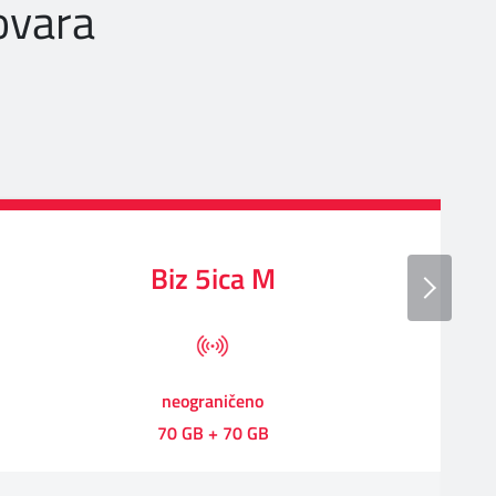
ovara
Biz 5ica M
neograničeno
70 GB + 70 GB