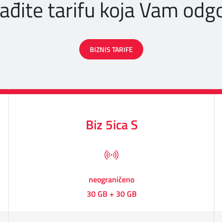
ađite tarifu koja Vam odg
BIZNIS TARIFE
Biz 5ica S
neograničeno
30 GB + 30 GB