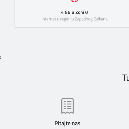
4 GB u Zoni 0
Internet u regionu Zapadnog Balkana
;
T
Pitajte nas