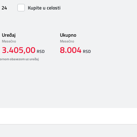
24
Kupite u celosti
Uređaj
Ukupno
Mesečno
Mesečno
3.405,00
8.004
RSD
RSD
ornom obavezom uz uređaj