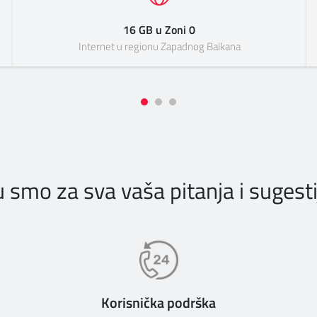
16 GB u Zoni 0
Internet u regionu Zapadnog Balkana
u smo za sva vaša pitanja i sugesti
Korisnička podrška