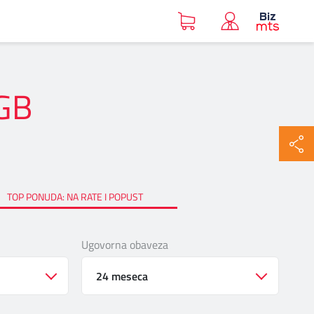
GB
i_17t_12_512gb_black
TOP PONUDA: NA RATE I POPUST
Ugovorna obaveza
24 meseca