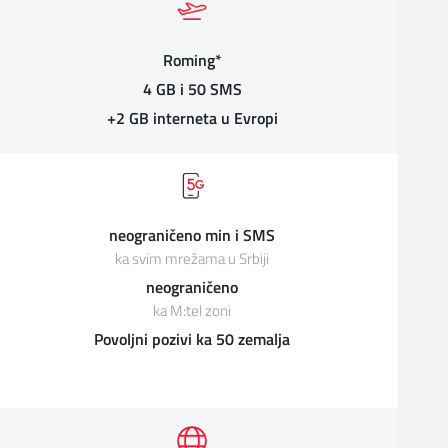
Roming*
4 GB i 50 SMS
+2 GB interneta u Evropi
neograničeno min i SMS
ka svim mrežama u Srbiji
neograničeno
ka M:tel zoni
Povoljni pozivi ka 50 zemalja