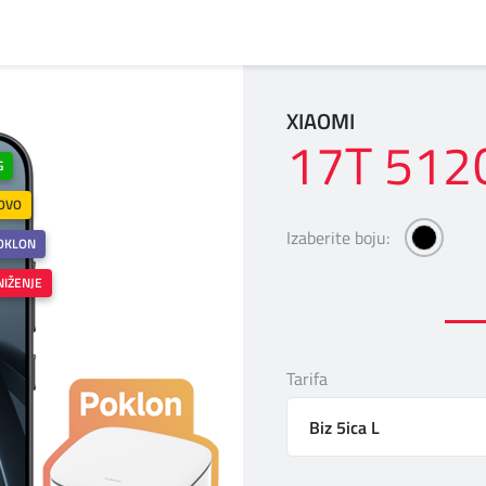
XIAOMI
17T 512
G
OVO
Izaberite boju:
xiaom
OKLON
NIŽENJE
Tarifa
Biz 5ica L