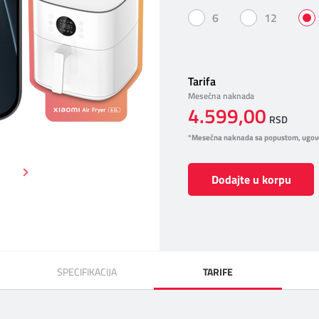
6
12
Tarifa
Mesečna naknada
4.599,00
RSD
*Mesečna naknada sa popustom, ugov
Dodajte u korpu
SPECIFIKACIJA
TARIFE