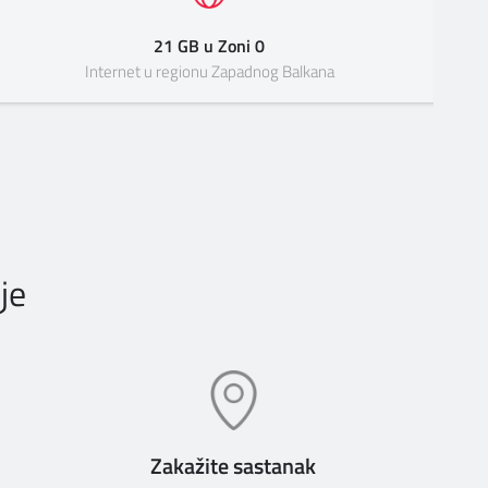
21 GB u Zoni 0
Internet u regionu Zapadnog Balkana
je
Zakažite sastanak