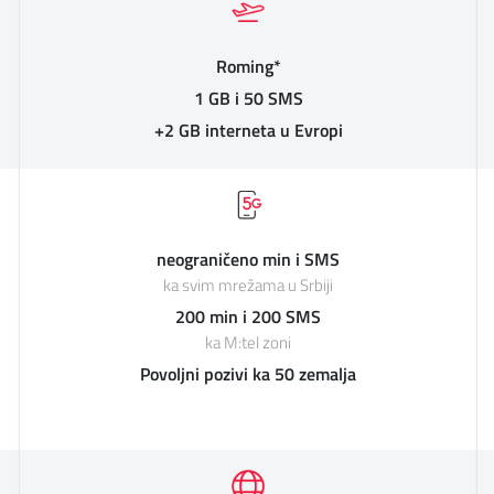
Roming*
1 GB i 50 SMS
+2 GB interneta u Evropi
neograničeno min i SMS
ka svim mrežama u Srbiji
200 min i 200 SMS
ka M:tel zoni
Povoljni pozivi ka 50 zemalja