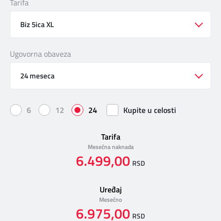
Tarifa
DIGITALNI SERVISI
TELEFONSKI IMENIK
Biz 5ica XL
Ugovorna obaveza
KONTAKTIRAJTE NAS
24 meseca
PRODAJNA MESTA
6
12
24
Kupite u celosti
MAPA BRZINA
Tarifa
Mesečna naknada
6.499,00
RSD
Uređaj
Mesečno
6.975,00
RSD