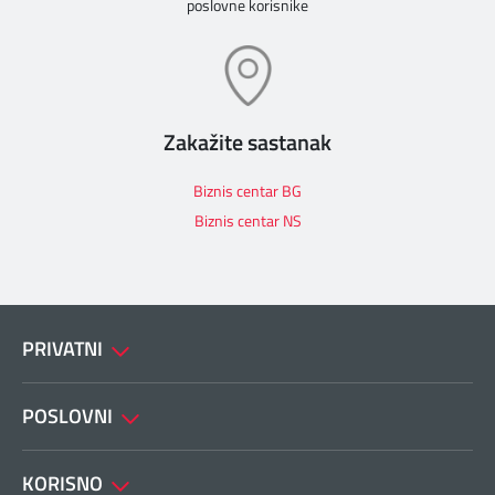
poslovne korisnike
Zakažite sastanak
Biznis centar BG
Biznis centar NS
PRIVATNI
POSLOVNI
KORISNO