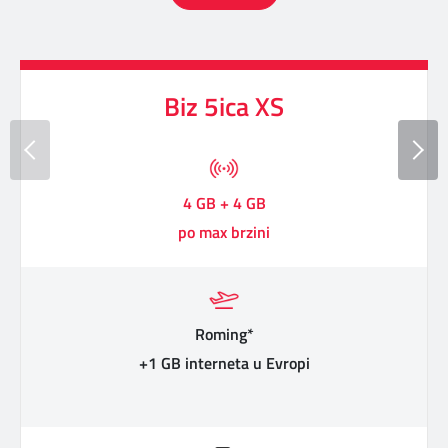
Biz 5ica XS
4 GB + 4 GB
po max brzini
Roming*
+1 GB interneta u Evropi