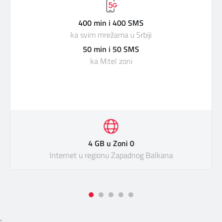
400 min i 400 SMS
ka svim mrežama u Srbiji
50 min i 50 SMS
ka M:tel zoni
4 GB u Zoni 0
Internet u regionu Zapadnog Balkana
;