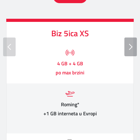
Biz 5ica XS
4 GB + 4 GB
po max brzini
Roming*
+1 GB interneta u Evropi