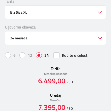
Tarifa
DIGITALNI SERVISI
TELEFONSKI IMENIK
Biz 5ica XL
Ugovorna obaveza
KONTAKTIRAJTE NAS
24 meseca
PRODAJNA MESTA
6
12
24
Kupite u celosti
MAPA BRZINA
Tarifa
Mesečna naknada
6.499,00
RSD
Uređaj
Mesečno
7.395,00
RSD