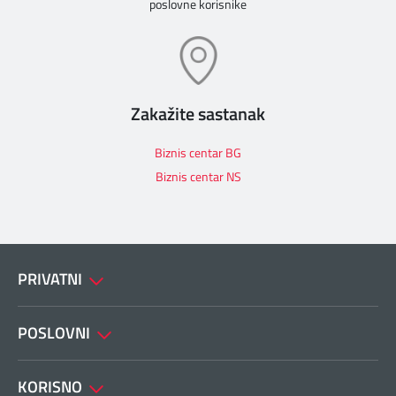
poslovne korisnike
Zakažite sastanak
Biznis centar BG
Biznis centar NS
PRIVATNI
POSLOVNI
KORISNO