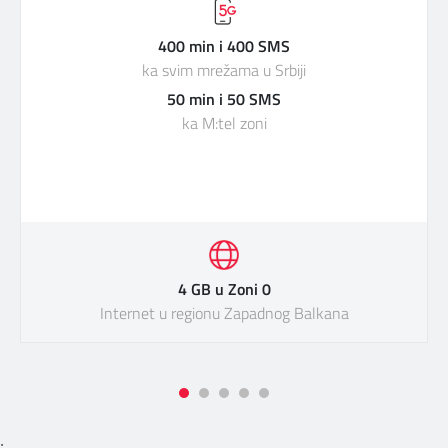
400 min i 400 SMS
ka svim mrežama u Srbiji
50 min i 50 SMS
ka M:tel zoni
4 GB u Zoni 0
Internet u regionu Zapadnog Balkana
;