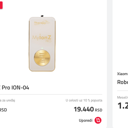
Xiaom
Robo
 Pro ION-04
Mesečna
a za uređaj
U celosti uz 10 % popusta
1.
19.440
RSD
RSD
Uporedi