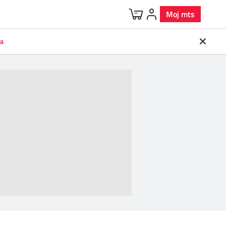
Moj mts
va