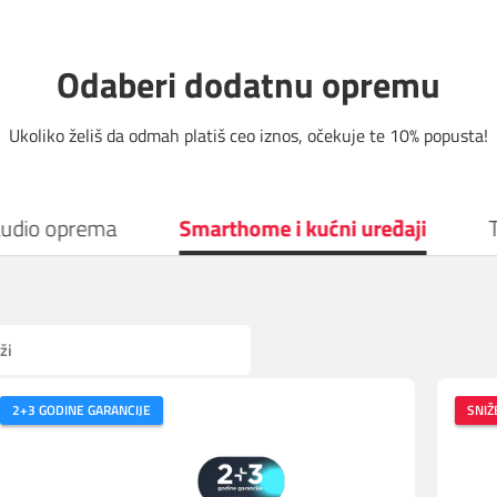
Odaberi dodatnu opremu
Ukoliko želiš da odmah platiš ceo iznos, očekuje te 10% popusta!
 audio oprema
Smarthome i kućni uređaji
2+3 GODINE GARANCIJE
SNIŽ