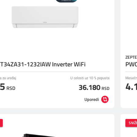
ZEPT
TT34ZA31-1232IAW Inverter WiFi
PWC
a za uređaj
U celosti uz 10 % popusta
Mesečna
75
4.
36.180
RSD
RSD
Uporedi
SNIŽ