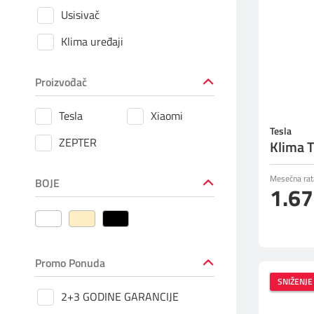
Prilagođeno tebi
Usisivač
Klima uređaji
Putuj pametnije
Proizvođač
Tesla
Xiaomi
Tesla
ZEPTER
Klima 
Mesečna rat
BOJE
1.6
Promo Ponuda
SNIŽENJE
2+3 GODINE GARANCIJE