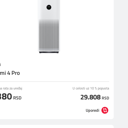
i
mi 4 Pro
 rata za uređaj
U celosti uz 10 % popusta
380
29.808
RSD
RSD
Uporedi