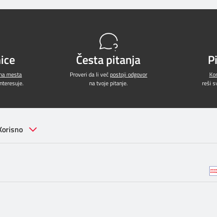
ice
Česta pitanja
P
jna mesta
Proveri da li već
postoji odgovor
Kon
interesuje.
na tvoje pitanje.
reši 
Korisno
c, 11040 Beograd, Srbija
lefoniju:
mtsinfo@telekom.rs