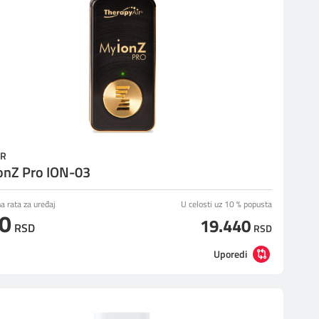
ER
onZ Pro ION-03
 rata za uređaj
U celosti uz 10 % popusta
0
19.440
RSD
RSD
Uporedi