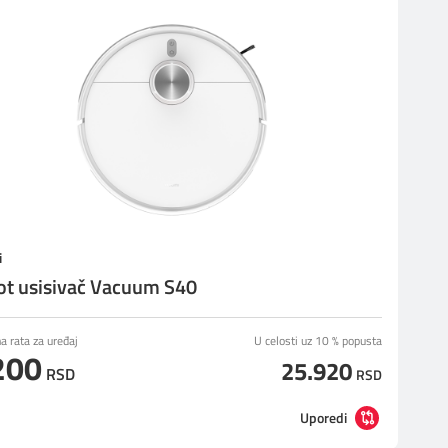
i
t usisivač Vacuum S40
 rata za uređaj
U celosti uz 10 % popusta
200
25.920
RSD
RSD
Uporedi