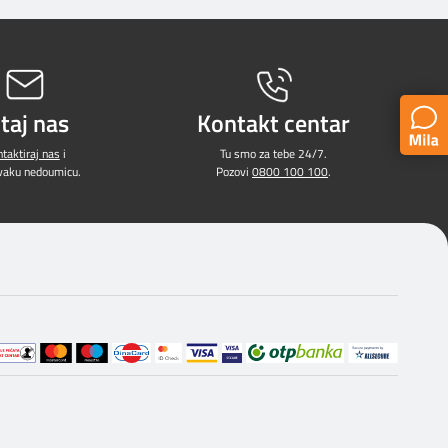
itaj nas
Kontakt centar
taktiraj nas
i
Tu smo za tebe 24/7.
svaku nedoumicu.
Pozovi
0800 100 100
.