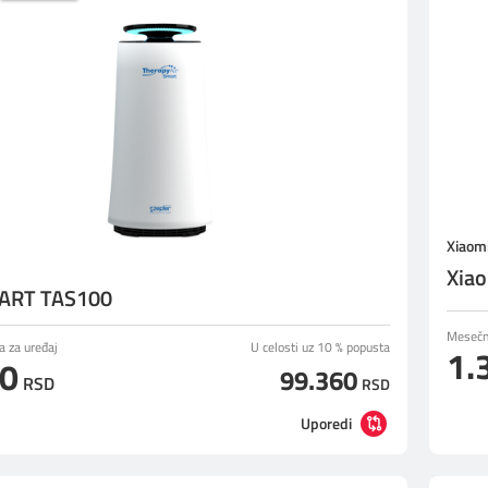
Xiaom
Xiao
ART TAS100
Mesečna
a za uređaj
U celosti uz 10 % popusta
1.
00
99.360
RSD
RSD
Uporedi