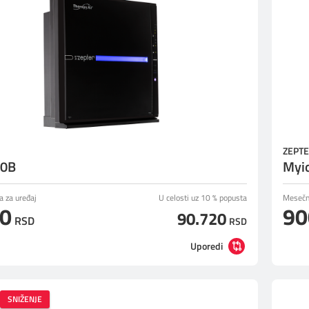
ZEPT
0B
Myi
a za uređaj
U celosti uz 10 % popusta
Mesečna
00
90
90.720
RSD
RSD
Uporedi
SNIŽENJE