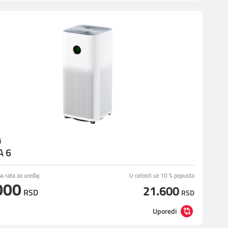
i
A 6
 rata za uređaj
U celosti uz 10 % popusta
000
21.600
RSD
RSD
Uporedi