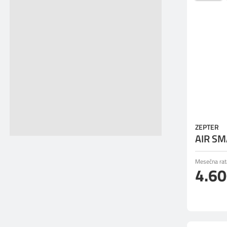
ZEPTER
AIR SM
Mesečna rat
4.6