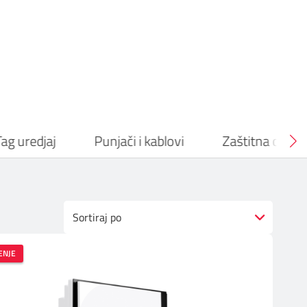
Tag uredjaj
Punjači i kablovi
Zaštitna oprem
Sortiraj po
ENJE