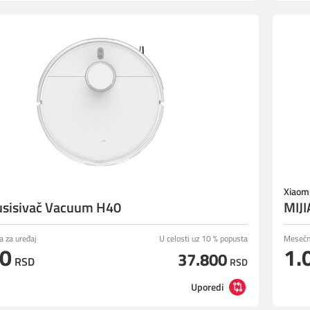
Xiaom
usisivač Vacuum H40
MIJI
a za uređaj
U celosti uz 10 % popusta
Mesečna
50
1.
37.800
RSD
RSD
Uporedi