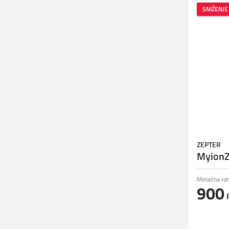
SNIŽENJE
ZEPTER
MyionZ
Mesečna rat
900