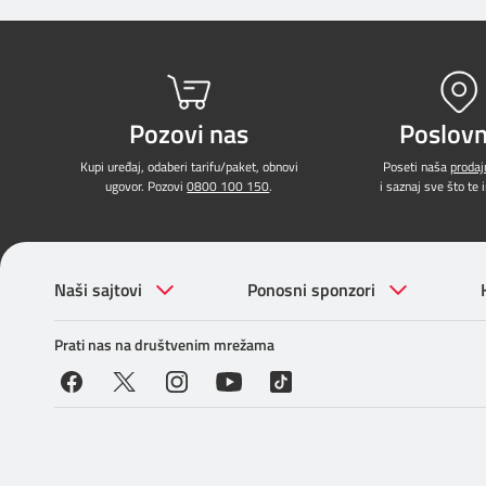
Pozovi nas
Poslovn
Kupi uređaj, odaberi tarifu/paket, obnovi
Poseti naša
proda
ugovor. Pozovi
0800 100 150
.
i saznaj sve što te 
Naši sajtovi
Ponosni sponzori
Prati nas na društvenim mrežama
© 2026. Telekom Srbija
Telekom Srbija Zorana Žunkovića 23, Savski vena
0800 100 100
Za fiksnu telefoniju:
info@telekom.rs
Za mobilnu te