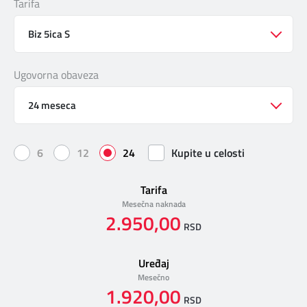
Tarifa
DIGITALNI SERVISI
TELEFONSKI IMENIK
Biz 5ica S
Ugovorna obaveza
KONTAKTIRAJTE NAS
24 meseca
PRODAJNA MESTA
6
12
24
Kupite u celosti
MAPA BRZINA
Tarifa
Mesečna naknada
2.950,00
RSD
Uređaj
Mesečno
1.920,00
RSD