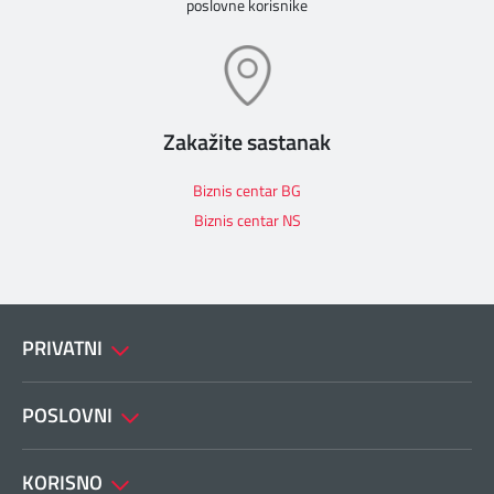
poslovne korisnike
Zakažite sastanak
Biznis centar BG
Biznis centar NS
PRIVATNI
POSLOVNI
KORISNO