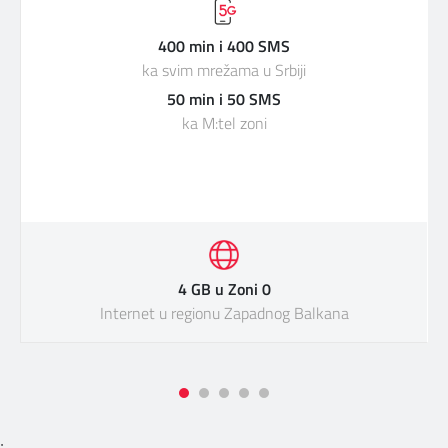
400 min i 400 SMS
ka svim mrežama u Srbiji
50 min i 50 SMS
ka M:tel zoni
4 GB u Zoni 0
Internet u regionu Zapadnog Balkana
;