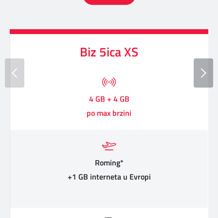
Biz 5ica XS
4 GB + 4 GB
po max brzini
Roming*
+1 GB interneta u Evropi