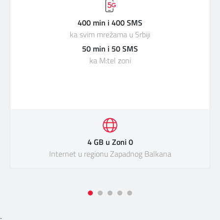
400 min i 400 SMS
ka svim mrežama u Srbiji
50 min i 50 SMS
ka M:tel zoni
4 GB u Zoni 0
Internet u regionu Zapadnog Balkana
;