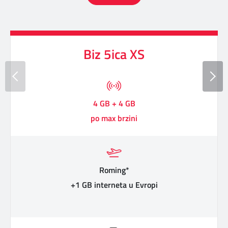
Biz 5ica XS
4 GB + 4 GB
po max brzini
Roming*
+1 GB interneta u Evropi