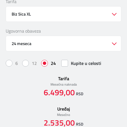
Tarifa
DIGITALNI SERVISI
TELEFONSKI IMENIK
Biz 5ica XL
Ugovorna obaveza
KONTAKTIRAJTE NAS
24 meseca
PRODAJNA MESTA
6
12
24
Kupite u celosti
MAPA BRZINA
Tarifa
Mesečna naknada
6.499,00
RSD
Uređaj
Mesečno
2.535,00
RSD