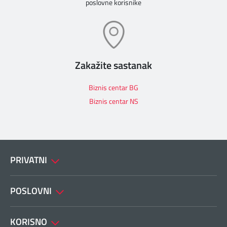
poslovne korisnike
Zakažite sastanak
Biznis centar BG
Biznis centar NS
PRIVATNI
POSLOVNI
KORISNO