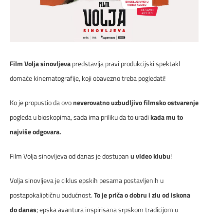
ČESTA PITANJA
DIGITALNI SERVISI
DOKUMENTA
Film Volja sinovljeva
predstavlja pravi produkcijski spektakl
MAPA POKRIVENOSTI
domaće kinematografije, koji obavezno treba pogledati!
TELEFONSKI IMENIK
Ko je propustio da ovo
neverovatno uzbudljivo filmsko ostvarenje
pogleda u bioskopima, sada ima priliku da to uradi
kada mu to
KONTAKTIRAJTE NAS
najviše odgovara.
PRODAJNA MESTA
Film Volja sinovljeva od danas je dostupan
u video klubu
!
Volja sinovljeva je ciklus epskih pesama postavljenih u
MAPA BRZINA
postapokaliptičnu budućnost.
To je priča o dobru i zlu od iskona
do danas
; epska avantura inspirisana srpskom tradicijom u