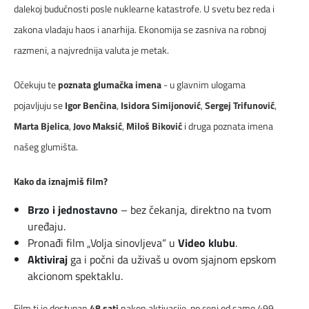
dalekoj budućnosti posle nuklearne katastrofe. U svetu bez reda i
zakona vladaju haos i anarhija. Ekonomija se zasniva na robnoj
razmeni, a najvrednija valuta je metak.
Očekuju te
poznata glumačka imena
- u glavnim ulogama
pojavljuju se
Igor Benčina
,
Isidora Simijonović
,
Sergej Trifunović
,
Marta Bjelica
,
Jovo Maksić
,
Miloš Biković
i druga poznata imena
našeg glumišta.
Kako da iznajmiš film?
Brzo i jednostavno
– bez čekanja, direktno na tvom
uređaju.
Pronađi film „Volja sinovljeva“ u
Video klubu
.
Aktiviraj
ga i počni da uživaš u ovom sjajnom epskom
akcionom spektaklu.
Film ti je dostupan
48 sati
nakon aktivacije, po ceni od samo 499