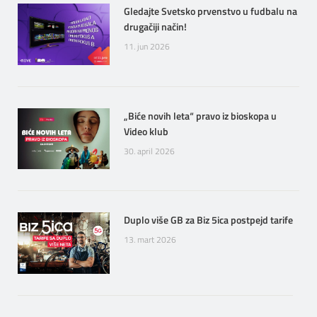
Gledajte Svetsko prvenstvo u fudbalu na
drugačiji način!
11. jun 2026
„Biće novih leta“ pravo iz bioskopa u
Video klub
30. april 2026
Duplo više GB za Biz 5ica postpejd tarife
13. mart 2026