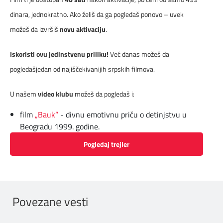
dinara, jednokratno. Ako želiš da ga pogledaš ponovo – uvek
možeš da izvršiš
novu aktivaciju
.
Iskoristi ovu jedinstvenu priliku!
Već danas možeš da
pogledašjedan od najiščekivanijih srpskih filmova.
U našem
video klubu
možeš da pogledaš i:
film
„Bauk“
- divnu emotivnu priču o detinjstvu u
Beogradu 1999. godine.
Pogledaj trejler
Povezane vesti