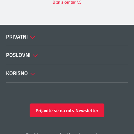
Biznis centar NS
PRIVATNI
POSLOVNI
KORISNO
Prijavite se na mts Newsletter