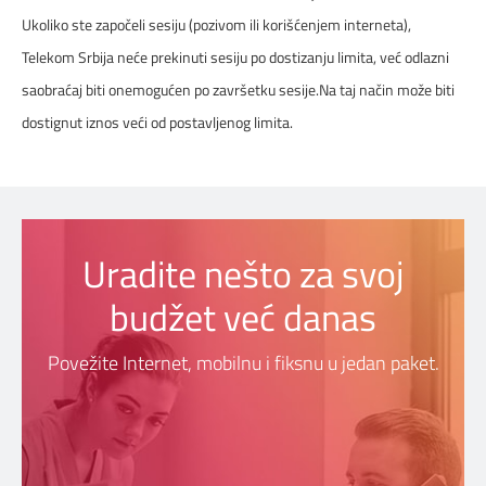
Ukoliko ste započeli sesiju (pozivom ili korišćenjem interneta),
DIGITALNI SERVISI
TELEFONSKI IMENIK
Telekom Srbija neće prekinuti sesiju po dostizanju limita, već odlazni
saobraćaj biti onemogućen po završetku sesije.Na taj način može biti
dostignut iznos veći od postavljenog limita.
KONTAKTIRAJTE NAS
PRODAJNA MESTA
MAPA BRZINA
Uradite nešto za svoj
budžet već danas
Povežite Internet, mobilnu i fiksnu u jedan paket.