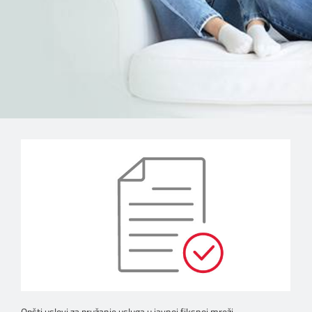
Opšti uslovi za pružanje usluga u javnoj fiksnoj mreži