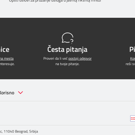
ice
Česta pitanja
P
jna mesta
Proveri da li već
postoji odgovor
Kon
interesuje.
na tvoje pitanje.
reši 
Korisno
c, 11040 Beograd, Srbija