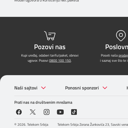
Prilagođeno tebi
Putuj pametnije
Pozovi nas
Poslovn
Kupi uređaj, odaberi tarifu/paket, obnovi
Poseti naša
proda
ugovor. Pozovi
0800 100 150
.
i saznaj sve što te 
Naši sajtovi
Ponosni sponzori
Prati nas na društvenim mrežama
© 2026. Telekom Srbija
Telekom Srbija Zorana Žunkovića 23, Savski vena