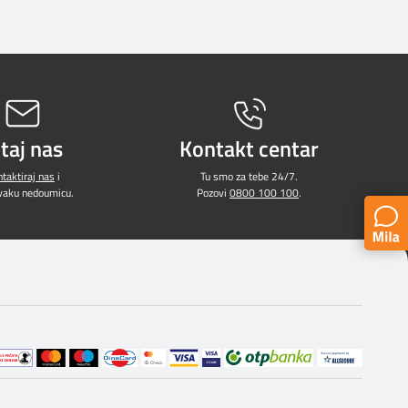
itaj nas
Kontakt centar
taktiraj nas
i
Tu smo za tebe 24/7.
svaku nedoumicu.
Pozovi
0800 100 100
.