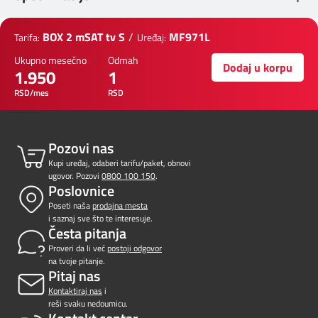
BOX 2 mSAT tv S
/
MF971L
Tarifa:
Uređaj:
Ukupno mesečno
Odmah
Dodaj u korpu
1.950
1
RSD/mes
RSD
Pozovi nas
Kupi uređaj, odaberi tarifu/paket, obnovi
ugovor. Pozovi
0800 100 150
.
Poslovnice
Poseti naša
prodajna mesta
i saznaj sve što te interesuje.
Česta pitanja
Proveri da li već
postoji odgovor
na tvoje pitanje.
Pitaj nas
Kontaktiraj nas
i
reši svaku nedoumicu.