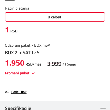
Prilagođeno tebi
Način plaćanja
U celosti
Putuj pametnije
1
RSD
Odabrani paket - BOX mSAT
BOX 2 mSAT tv S
1.950
3.999
RSD/mes
RSD/mes
Promeni paket
Podeli link
Specifikacije