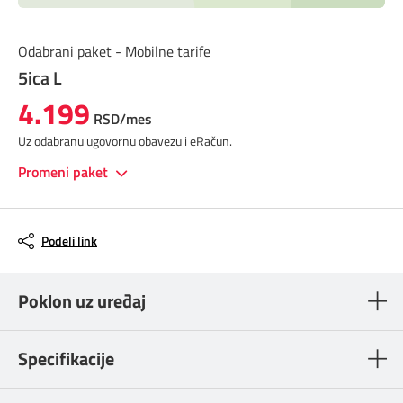
Odabrani paket - Mobilne tarife
5ica L
4.199
RSD/mes
Uz odabranu ugovornu obavezu i eRačun.
Promeni paket
Podeli link
Poklon uz uređaj
Specifikacije