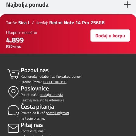
Najbolja ponuda
5ica L
/
Redmi Note 14 Pro 256GB
Tarifa:
Uređaj:
Ukupno mesečno
Dodaj u korpu
4.899
RSD/mes
Pozovi nas
Kupi uređaj, odaberi tarifu/paket, obnovi
ugovor. Pozovi
0800 100 150
.
Poslovnice
Poseti naša
prodajna mesta
i saznaj sve što te interesuje.
Česta pitanja
Proveri da li već
postoji odgovor
na tvoje pitanje.
Pitaj nas
Kontaktiraj nas
i