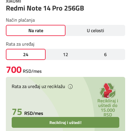
XIAOMI
Prilagođeno tebi
Redmi Note 14 Pro 256GB
Način plaćanja
Putuj pametnije
Na rate
U celosti
Rata za uređaj
24
12
6
700
RSD/mes
Rata za uređaj uz reciklažu
Recikliraj i
uštedi do
75
15.000
RSD/mes
RSD
Recikliraj i uštedi!