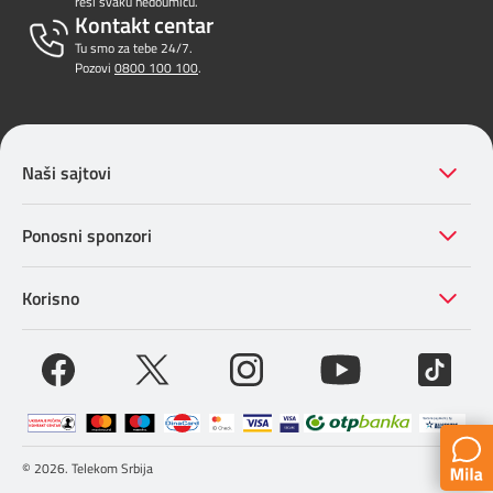
reši svaku nedoumicu.
Kontakt centar
Tu smo za tebe 24/7.
Pozovi
0800 100 100
.
Naši sajtovi
Ponosni sponzori
Korisno
© 2026. Telekom Srbija