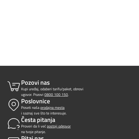
Prilagođeno tebi
Putuj pametnije
Pozovi nas
Kupi uređaj, odaberi tarifu/paket, obnovi
ugovor. Pozovi
0800 100 150
.
Poslovnice
Poseti naša
prodajna mesta
i saznaj sve što te interesuje.
Česta pitanja
Proveri da li već
postoji odgovor
na tvoje pitanje.
Pitaj nas