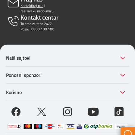
Kontaktiraj nas
i
reši svaku nedoumicu.
Kontakt centar
Tu smo za tebe 24/7.
Pozovi
0800 100 100
.
Naši sajtovi
Ponosni sponzori
Korisno