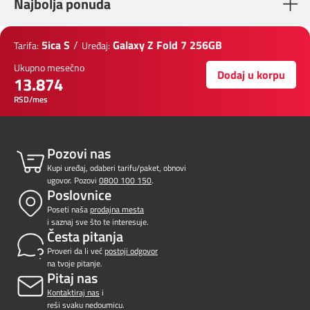
Najbolja ponuda
5ica S
/
Galaxy Z Fold 7 256GB
Tarifa:
Uređaj:
Ukupno mesečno
Dodaj u korpu
13.874
RSD/mes
Pozovi nas
Kupi uređaj, odaberi tarifu/paket, obnovi
ugovor. Pozovi
0800 100 150
.
Poslovnice
Poseti naša
prodajna mesta
i saznaj sve što te interesuje.
Česta pitanja
Proveri da li već
postoji odgovor
na tvoje pitanje.
Pitaj nas
Kontaktiraj nas
i
reši svaku nedoumicu.