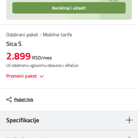
Recikliraj i uštedi!
Odabrani paket - Mobilne tarife
5ica S
2.899
RSD/mes
Uz odabranu ugovornu obavezu i eRačun.
Promeni paket
Podeli link
Specifikacije