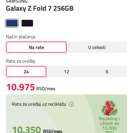
SAMSUNG
Prilagođeno tebi
Galaxy Z Fold 7 256GB
Putuj pametnije
Način plaćanja
Na rate
U celosti
Rata za uređaj
24
12
6
10.975
RSD/mes
Rata za uređaj uz reciklažu
Recikliraj i
uštedi do
10.350
15.000
RSD/mes
RSD