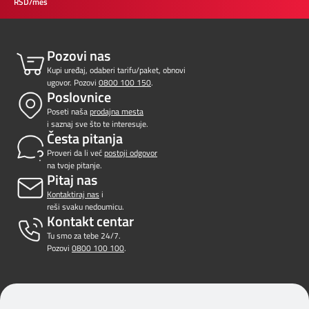
RSD/mes
Pozovi nas
Kupi uređaj, odaberi tarifu/paket, obnovi
ugovor. Pozovi
0800 100 150
.
Poslovnice
Poseti naša
prodajna mesta
i saznaj sve što te interesuje.
Česta pitanja
Proveri da li već
postoji odgovor
na tvoje pitanje.
Pitaj nas
Kontaktiraj nas
i
reši svaku nedoumicu.
Kontakt centar
Tu smo za tebe 24/7.
Pozovi
0800 100 100
.