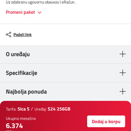
Uz odabranu ugovornu obavezu i eRačun.
Promeni paket
Podeli link
O uređaju
Specifikacije
Najbolja ponuda
5ica S
/
S24 256GB
Tarifa:
Uređaj:
Ukupno mesečno
Dodaj u korpu
6.374