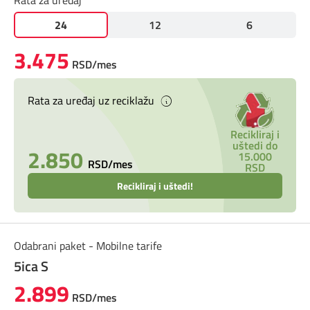
Rata za uređaj
Prilagođeno tebi
24
12
6
Putuj pametnije
3.475
RSD/mes
Rata za uređaj uz reciklažu
Recikliraj i
uštedi do
2.850
15.000
RSD/mes
RSD
Recikliraj i uštedi!
Odabrani paket - Mobilne tarife
5ica S
2.899
RSD/mes