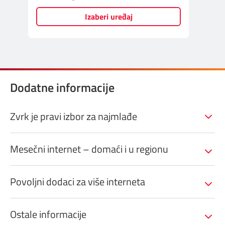
Prilagođeno tebi
Izaberi uređaj
Putuj pametnije
Dodatne informacije
Zvrk je pravi izbor za najmlađe
Mesečni internet – domaći i u regionu
Povoljni dodaci za više interneta
Ostale informacije