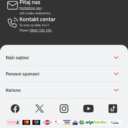
Pitaj nas
Kontaktiraj nas
i
reši svaku nedoumicu.
Kontakt centar
Tu smo za tebe 24/7.
Pozovi
0800 100 100
.
Naši sajtovi
Ponosni sponzori
Korisno