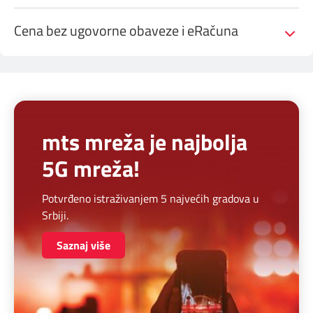
Cena bez ugovorne obaveze i eRačuna
mts mreža je najbolja
5G mreža!
Potvrđeno istraživanjem 5 najvećih gradova u
Srbiji.
Saznaj više