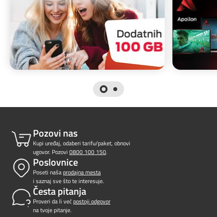
Pozovi nas
Kupi uređaj, odaberi tarifu/paket, obnovi
ugovor. Pozovi
0800 100 150
.
Poslovnice
Poseti naša
prodajna mesta
i saznaj sve što te interesuje.
Česta pitanja
Proveri da li već
postoji odgovor
na tvoje pitanje.