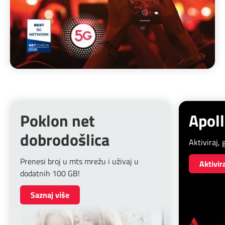
Poklon net
Apol
dobrodošlica
Aktiviraj, 
Prenesi broj u mts mrežu i uživaj u
Aktivir
dodatnih 100 GB!
Saznaj više