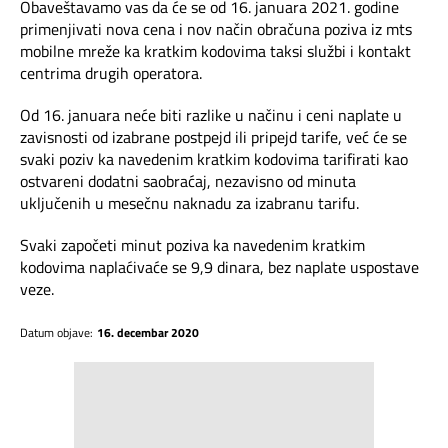
Mapa brzina
Obaveštavamo vas da će se od 16. januara 2021. godine
primenjivati nova cena i nov način obračuna poziva iz mts
mobilne mreže ka kratkim kodovima taksi službi i kontakt
eRačun
centrima drugih operatora.
Prilagođeno tebi
Od 16. januara neće biti razlike u načinu i ceni naplate u
zavisnosti od izabrane postpejd ili pripejd tarife, već će se
svaki poziv ka navedenim kratkim kodovima tarifirati kao
Putuj pametnije
ostvareni dodatni saobraćaj, nezavisno od minuta
uključenih u mesečnu naknadu za izabranu tarifu.
Svaki započeti minut poziva ka navedenim kratkim
kodovima naplaćivaće se 9,9 dinara, bez naplate uspostave
veze.
Datum objave:
16. decembar 2020