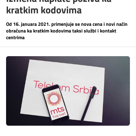
Telefonski imenik
kratkim kodovima
Pozivi ka inostranstvu
iris TV
Samouslužni servisi
Od 16. januara 2021. primenjuje se nova cena i novi način
Antena PLUS
obračuna ka kratkim kodovima taksi službi i kontakt
centrima
Dokumenta i uputstva
TV APP
Kontakt centar
Šta da gledam?
Kako do nas?
Rešavanje problema
Česta pitanja
Pokrivenost mreže