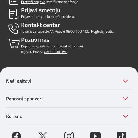
Pretraži brojeve
mts fiksne telefonije.
Prijavi smetnju
Prijavi smetnju
i brzo reši problem.
Kontakt centar
Tu smo za tebe 24/7. Pozovi
0800 100 100
. Pogledaj
vodič
.
Pozovi nas
Kupi uređaj, odaberi tarifu/paket, obnovi
ugovor. Pozovi
0800 100 150
.
Naši sajtovi
Ponosni sponzori
Korisno