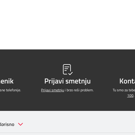
menik
Prijavi smetnju
Kont
ne telefonije.
Prijavi smetnju
i brzo reši problem.
Tu smo za teb
100
.
Korisno