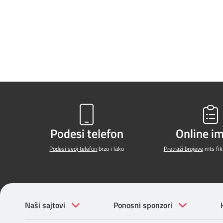
Podesi telefon
Online i
Podesi svoj telefon
brzo i lako
Pretraži brojeve
mts fiks
Naši sajtovi
Ponosni sponzori