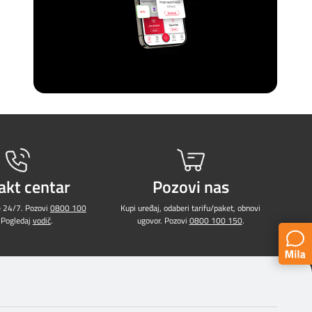
akt centar
Pozovi nas
e 24/7. Pozovi
0800 100
Kupi uređaj, odaberi tarifu/paket, obnovi
 Pogledaj
vodič
.
ugovor. Pozovi
0800 100 150
.