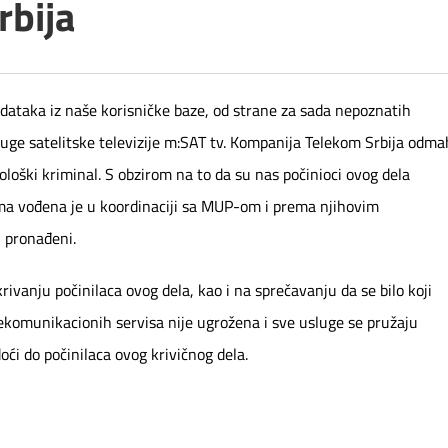
rbija
ataka iz naše korisničke baze, od strane za sada nepoznatih
luge satelitske televizije m:SAT tv. Kompanija Telekom Srbija odma
loški kriminal. S obzirom na to da su nas počinioci ovog dela
jima vođena je u koordinaciji sa MUP-om i prema njihovim
i pronađeni.
rivanju počinilaca ovog dela, kao i na sprečavanju da se bilo koji
lekomunikacionih servisa nije ugrožena i sve usluge se pružaju
ći do počinilaca ovog krivičnog dela.