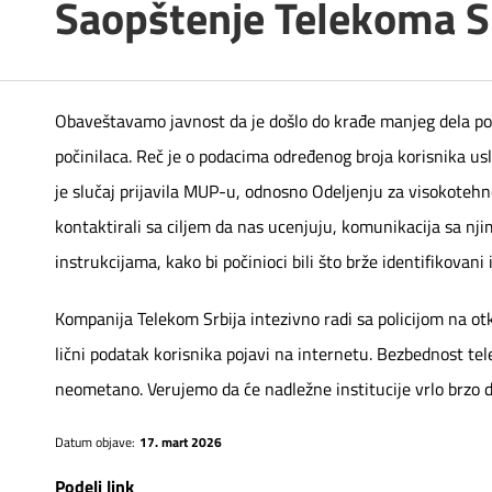
Saopštenje Telekoma S
Telefonski imenik
Pozivi ka inostranstvu
iris TV
Samouslužni servisi
Antena PLUS
Obaveštavamo javnost da je došlo do krađe manjeg dela pod
Dokumenta i uputstva
TV APP
počinilaca. Reč je o podacima određenog broja korisnika us
je slučaj prijavila MUP-u, odnosno Odeljenju za visokotehno
Kontakt centar
Šta da gledam?
kontaktirali sa ciljem da nas ucenjuju, komunikacija sa n
Kako do nas?
instrukcijama, kako bi počinioci bili što brže identifikovani 
Rešavanje problema
Kompanija Telekom Srbija intezivno radi sa policijom na otk
lični podatak korisnika pojavi na internetu. Bezbednost te
Česta pitanja
neometano. Verujemo da će nadležne institucije vrlo brzo do
Pokrivenost mreže
Datum objave:
17. mart 2026
Podeli link