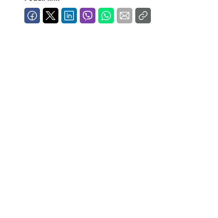
Mapa brzina
eRačun
Prilagođeno tebi
Putuj pametnije