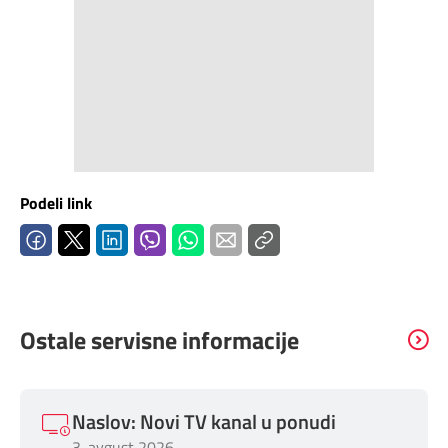
Mapa brzina
eRačun
Prilagođeno tebi
Putuj pametnije
Podeli link
Ostale servisne informacije
Naslov: Novi TV kanal u ponudi
3. avgust 2026.