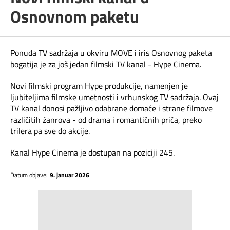
Telefonski imenik
Osnovnom paketu
Pozivi ka inostranstvu
iris TV
Samouslužni servisi
Antena PLUS
Ponuda TV sadržaja u okviru MOVE i iris Osnovnog paketa
bogatija je za još jedan filmski TV kanal - Hype Cinema.
Dokumenta i uputstva
TV APP
Novi filmski program Hype produkcije, namenjen je
Kontakt centar
ljubiteljima filmske umetnosti i vrhunskog TV sadržaja. Ovaj
Šta da gledam?
TV kanal donosi pažljivo odabrane domaće i strane filmove
različitih žanrova - od drama i romantičnih priča, preko
Kako do nas?
trilera pa sve do akcije.
Rešavanje problema
Kanal Hype Cinema je dostupan na poziciji 245.
Datum objave:
Česta pitanja
9. januar 2026
Pokrivenost mreže