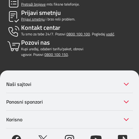
Pretraži brojeve
mts fiksne telefonije.
Prijavi smetnju
Prijavi smetnju
i brzo reši problem.
Kontakt centar
Tu smo za tebe 24/7. Pozovi
0800 100 100
. Pogledaj
vodič
.
Pozovi nas
Kupi uređaj, odaberi tarifu/paket, obnovi
ugovor. Pozovi
0800 100 150
.
Naši sajtovi
Ponosni sponzori
Korisno