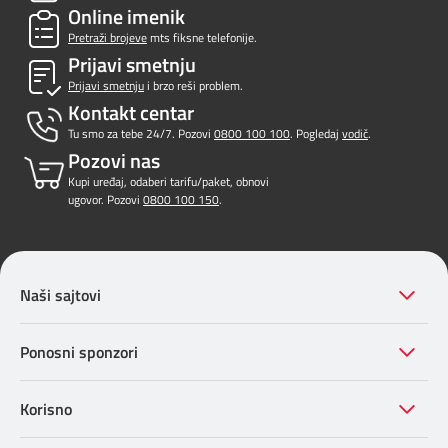
Online imenik
Pretraži brojeve
mts fiksne telefonije.
Prijavi smetnju
Prijavi smetnju
i brzo reši problem.
Kontakt centar
Tu smo za tebe 24/7. Pozovi
0800 100 100
. Pogledaj
vodič
.
Pozovi nas
Kupi uređaj, odaberi tarifu/paket, obnovi
ugovor. Pozovi
0800 100 150
.
Naši sajtovi
Ponosni sponzori
Korisno