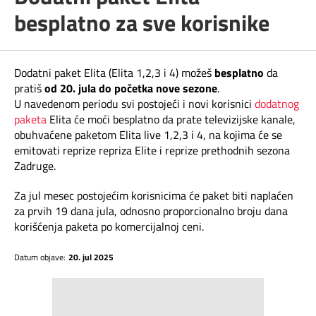
Telefonski imenik
besplatno za sve korisnike
Pozivi ka inostranstvu
iris TV
Samouslužni servisi
Antena PLUS
Dodatni paket Elita (Elita 1,2,3 i 4) možeš
besplatno
da
pratiš
od 20. jula do početka nove sezone
.
Dokumenta i uputstva
TV APP
U navedenom periodu svi postojeći i novi korisnici
dodatnog
paketa
Elita će moći besplatno da prate televizijske kanale,
Kontakt centar
obuhvaćene paketom Elita live 1,2,3 i 4, na kojima će se
Šta da gledam?
emitovati reprize repriza Elite i reprize prethodnih sezona
Zadruge.
Kako do nas?
Za jul mesec postojećim korisnicima će paket biti naplaćen
Rešavanje problema
za prvih 19 dana jula, odnosno proporcionalno broju dana
korišćenja paketa po komercijalnoj ceni.
Česta pitanja
Datum objave:
20. jul 2025
Pokrivenost mreže