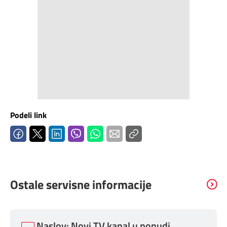
Mapa brzina
eRačun
Prilagođeno tebi
Putuj pametnije
Podeli link
Ostale servisne informacije
Naslov: Novi TV kanal u ponudi