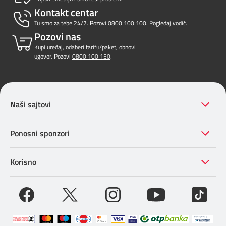
Kontakt centar
Tu smo za tebe 24/7. Pozovi
0800 100 100
. Pogledaj
vodič
.
Pozovi nas
Kupi uređaj, odaberi tarifu/paket, obnovi
ugovor. Pozovi
0800 100 150
.
Naši sajtovi
Ponosni sponzori
Korisno