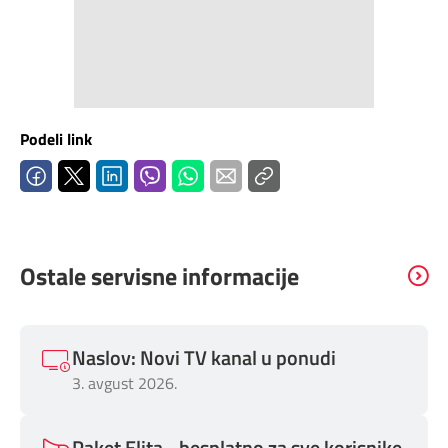
Mapa brzina
eRačun
Prilagođeno tebi
Podeli link
Putuj pametnije
Ostale servisne informacije
Naslov: Novi TV kanal u ponudi
3. avgust 2026.
Paket Elita - besplatno za sve korisnike