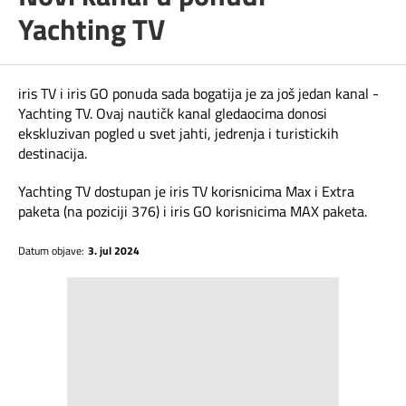
Telefonski imenik
Yachting TV
Pozivi ka inostranstvu
iris TV
Samouslužni servisi
Antena PLUS
iris TV i iris GO ponuda sada bogatija je za još jedan kanal -
Yachting TV. Ovaj nautičk kanal gledaocima donosi
Dokumenta i uputstva
TV APP
ekskluzivan pogled u svet jahti, jedrenja i turistickih
destinacija.
Kontakt centar
Šta da gledam?
Yachting TV dostupan je iris TV korisnicima Max i Extra
paketa (na poziciji 376) i iris GO korisnicima MAX paketa.
Kako do nas?
Datum objave:
3. jul 2024
Rešavanje problema
Česta pitanja
Pokrivenost mreže