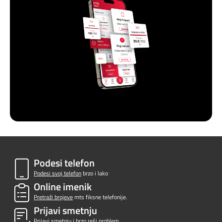
Podesi telefon
Podesi svoj telefon
brzo i lako
Online imenik
Pretraži brojeve
mts fiksne telefonije.
Prijavi smetnju
Prijavi smetnju
i brzo reši problem.