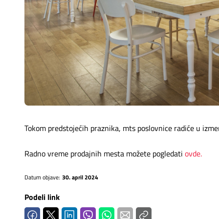
Mapa brzina
eRačun
Prilagođeno tebi
Putuj pametnije
Tokom predstojećih praznika, mts poslovnice radiće u iz
Radno vreme prodajnih mesta možete pogledati
ovde.
Datum objave:
30. april 2024
Podeli link