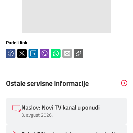
Mapa brzina
eRačun
Prilagođeno tebi
Podeli link
Putuj pametnije
Ostale servisne informacije
Naslov: Novi TV kanal u ponudi
3. avgust 2026.