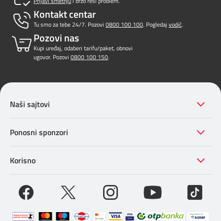
Prijavi smetnju
i brzo reši problem.
Kontakt centar
Tu smo za tebe 24/7. Pozovi
0800 100 100
. Pogledaj
vodič
.
Pozovi nas
Kupi uređaj, odaberi tarifu/paket, obnovi
ugovor. Pozovi
0800 100 150
.
Naši sajtovi
Ponosni sponzori
Korisno