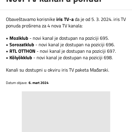
Telefonski imenik
Pozivi ka inostranstvu
iris TV
Obaveštavamo korisnike
iris TV-a
da je od 5. 3. 2024. iris TV
Samouslužni servisi
ponuda proširena za 4 nova TV kanala:
Antena PLUS
Dokumenta i uputstva
•
Moziklub
- novi kanal je dostupan na poziciji 695.
TV APP
•
Sorozatklub
- novi kanal je dostupan na poziciji 696.
•
RTL OTTHON
- novi kanal je dostupan na poziciji 697.
Kontakt centar
•
Kölyökklub
Šta da gledam?
- novi kanal je dostupan na poziciji 698.
Kako do nas?
Kanali su dostupni u okviru iris TV paketa Mađarski.
Datum objave:
6. mart 2024
Rešavanje problema
Česta pitanja
Pokrivenost mreže