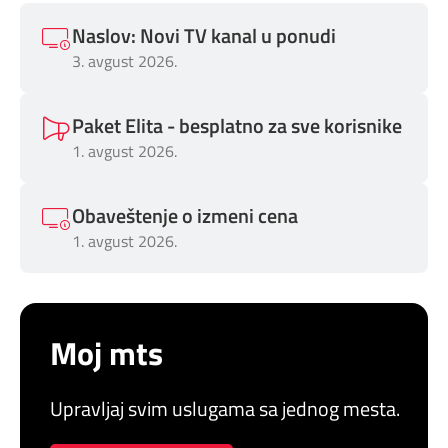
Mapa brzina
Naslov: Novi TV kanal u ponudi
eRačun
3. avgust 2026.
Prilagođeno tebi
Paket Elita - besplatno za sve korisnike
1. avgust 2026.
Putuj pametnije
Obaveštenje o izmeni cena
1. avgust 2026.
Moj mts
Upravljaj svim uslugama sa jednog mesta.