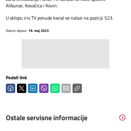
Alibunar, Kovačica i Kovin.
Telefonski imenik
Pozivi ka inostranstvu
iris TV
U sklopu iris TV ponude kanal se nalazi na poziciji 523.
Samouslužni servisi
Antena PLUS
Datum objave:
19. maj 2023
Dokumenta i uputstva
TV APP
Kontakt centar
Šta da gledam?
Kako do nas?
Podeli link
Rešavanje problema
Česta pitanja
Ostale servisne informacije
Pokrivenost mreže