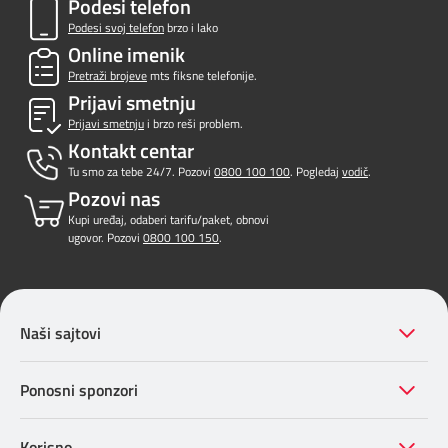
Podesi telefon
Podesi svoj telefon
brzo i lako
Online imenik
Pretraži brojeve
mts fiksne telefonije.
Prijavi smetnju
Prijavi smetnju
i brzo reši problem.
Kontakt centar
Tu smo za tebe 24/7. Pozovi
0800 100 100
. Pogledaj
vodič
.
Pozovi nas
Kupi uređaj, odaberi tarifu/paket, obnovi
ugovor. Pozovi
0800 100 150
.
Naši sajtovi
Ponosni sponzori
Korisno