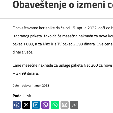
Obaveštenje o izmeni 
Telefonski imenik
Pozivi ka inostranstvu
iris TV
Samouslužni servisi
Antena PLUS
Obaveštavamo korisnike da će od 15. aprila 2022. doći do 
Dokumenta i uputstva
TV APP
izabranog paketa, tako da će mesečna naknada za nove korisn
paket 1.899, a za Max iris TV paket 2.399 dinara. Ove c
Kontakt centar
Šta da gledam?
dinara veće.
Kako do nas?
Cene mesečne naknade za usluge paketa Net 200 za nove ko
Rešavanje problema
– 3.499 dinara.
Datum objave:
1. mart 2022
Česta pitanja
Podeli link
Pokrivenost mreže