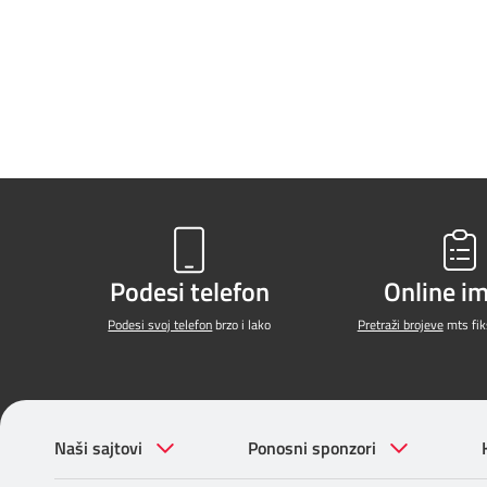
Podesi telefon
Online i
Podesi svoj telefon
brzo i lako
Pretraži brojeve
mts fiks
Naši sajtovi
Ponosni sponzori