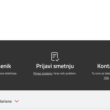
menik
Prijavi smetnju
Kont
ne telefonije.
Prijavi smetnju
i brzo reši problem.
Tu smo za teb
100
.
Korisno