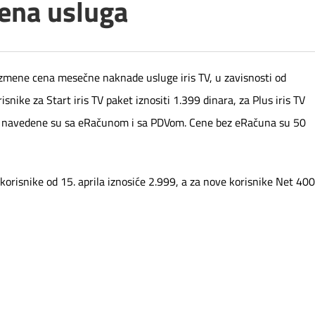
cena usluga
izmene cena mesečne naknade usluge iris TV, u zavisnosti od
ike za Start iris TV paket iznositi 1.399 dinara, za Plus iris TV
ene navedene su sa eRačunom i sa PDVom. Cene bez eRačuna su 50
risnike od 15. aprila iznosiće 2.999, a za nove korisnike Net 400