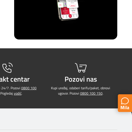
akt centar
Pozovi nas
e 24/7. Pozovi
0800 100
Kupi uređaj, odaberi tarifu/paket, obnovi
 Pogledaj
vodič
.
ugovor. Pozovi
0800 100 150
.