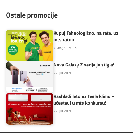
Ostale promocije
Kupuj Tehnologično, na rate, uz
mts račun
7. avgust 2026.
Nova Galaxy Z serija je stigla!
22. jul 2026.
Rashladi leto uz Tesla klimu –
učestvuj u mts konkursu!
22. jul 2026.