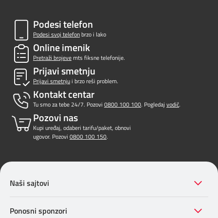
Podesi telefon
Podesi svoj telefon
brzo i lako
Online imenik
Pretraži brojeve
mts fiksne telefonije.
Prijavi smetnju
Prijavi smetnju
i brzo reši problem.
Kontakt centar
Tu smo za tebe 24/7. Pozovi
0800 100 100
. Pogledaj
vodič
.
Pozovi nas
Kupi uređaj, odaberi tarifu/paket, obnovi
ugovor. Pozovi
0800 100 150
.
Naši sajtovi
Ponosni sponzori