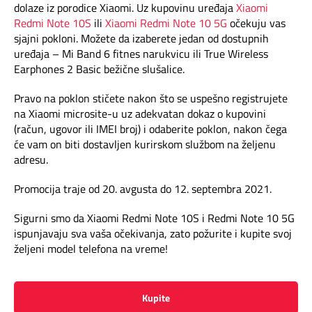
Mapa brzina
dolaze iz porodice Xiaomi. Uz kupovinu uređaja
Xiaomi
Redmi Note 10S
ili
Xiaomi Redmi Note 10 5G
očekuju vas
sjajni pokloni. Možete da izaberete jedan od dostupnih
eRačun
uređaja – Mi Band 6 fitnes narukvicu ili True Wireless
Earphones 2 Basic bežične slušalice.
Prilagođeno tebi
Pravo na poklon stičete nakon što se uspešno registrujete
na Xiaomi microsite-u uz adekvatan dokaz o kupovini
Putuj pametnije
(račun, ugovor ili IMEI broj) i odaberite poklon, nakon čega
će vam on biti dostavljen kurirskom službom na željenu
adresu.
Promocija traje od 20. avgusta do 12. septembra 2021.
Sigurni smo da Xiaomi Redmi Note 10S i Redmi Note 10 5G
ispunjavaju sva vaša očekivanja, zato požurite i kupite svoj
željeni model telefona na vreme!
Kupite