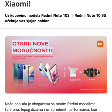
Xiaomi!
Telefonski imenik
Pozivi ka inostranstvu
iris TV
Uz kupovinu modela Redmi Note 10S ili Redmi Note 10 5G
Samouslužni servisi
očekuje vas sjajan poklon.
Antena PLUS
Dokumenta i uputstva
TV APP
Kontakt centar
Šta da gledam?
Kako do nas?
Rešavanje problema
Česta pitanja
Pokrivenost mreže
Naša ponuda je obogaćena sa novim Redmi modelima
telefona, lepog dizajna i unapređenih performansi, koji