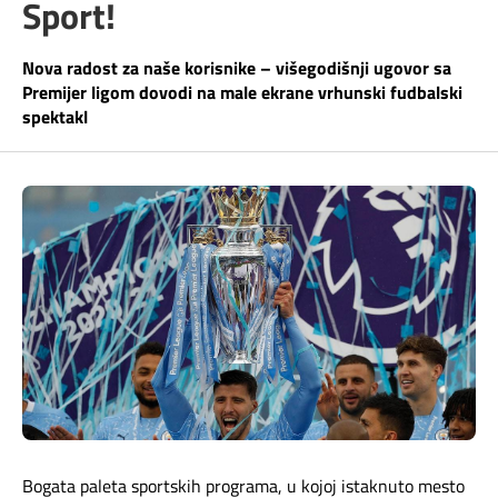
Sport!
Telefonski imenik
Pozivi ka inostranstvu
iris TV
Nova radost za naše korisnike – višegodišnji ugovor sa
Samouslužni servisi
Premijer ligom dovodi na male ekrane vrhunski fudbalski
Antena PLUS
spektakl
Dokumenta i uputstva
TV APP
Kontakt centar
Šta da gledam?
Kako do nas?
Rešavanje problema
Česta pitanja
Pokrivenost mreže
Bogata paleta sportskih programa, u kojoj istaknuto mesto