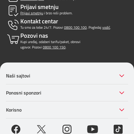
Prijavi smetnju
Prijavi smetnju
i brzo reši problem.
Kontakt centar
Tu smo za tebe 24/7. Pozovi
0800 100 100
. Pogledaj
vodič
.
Pozovi nas
Kupi uređaj, odaberi tarifu/paket, obnovi
ugovor. Pozovi
0800 100 150
.
Naši sajtovi
Ponosni sponzori
Korisno