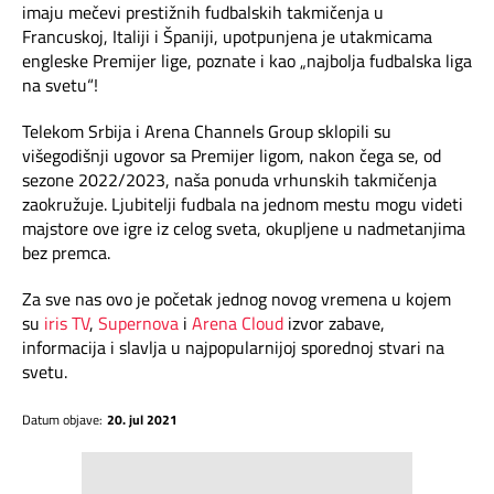
Mapa brzina
imaju mečevi prestižnih fudbalskih takmičenja u
Francuskoj, Italiji i Španiji, upotpunjena je utakmicama
engleske Premijer lige, poznate i kao „najbolja fudbalska liga
eRačun
na svetu“!
Prilagođeno tebi
Telekom Srbija i Arena Channels Group sklopili su
višegodišnji ugovor sa Premijer ligom, nakon čega se, od
sezone 2022/2023, naša ponuda vrhunskih takmičenja
Putuj pametnije
zaokružuje. Ljubitelji fudbala na jednom mestu mogu videti
majstore ove igre iz celog sveta, okupljene u nadmetanjima
bez premca.
Za sve nas ovo je početak jednog novog vremena u kojem
su
iris TV
,
Supernova
i
Arena Cloud
izvor zabave,
informacija i slavlja u najpopularnijoj sporednoj stvari na
svetu.
Datum objave:
20. jul 2021