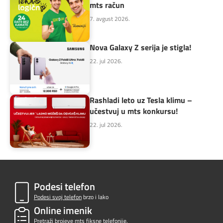
mts račun
7. avgust 2026.
Nova Galaxy Z serija je stigla!
22. jul 2026.
Rashladi leto uz Tesla klimu –
učestvuj u mts konkursu!
22. jul 2026.
Podesi telefon
Podesi svoj telefon
brzo i lako
Online imenik
Pretraži brojeve
mts fiksne telefonije.