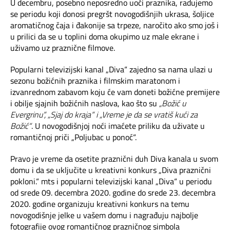
Mapa brzina
U decembru, posebno neposredno uoči praznika, radujemo
se periodu koji donosi pregršt novogodišnjih ukrasa, šoljice
aromatičnog čaja i đakonije sa trpeze, naročito ako smo još i
eRačun
u prilici da se u toplini doma okupimo uz male ekrane i
uživamo uz praznične filmove.
Prilagođeno tebi
Popularni televizijski kanal „Diva“ zajedno sa nama ulazi u
sezonu božićnih praznika i filmskim maratonom i
Putuj pametnije
izvanrednom zabavom koju će vam doneti božićne premijere
i obilje sjajnih božićnih naslova, kao što su
„Božić u
Evergrinu“, „Sjaj do kraja“ i „Vreme je da se vratiš kući za
Božić“
. U novogodišnjoj noći imaćete priliku da uživate u
romantičnoj priči „Poljubac u ponoć“.
Pravo je vreme da osetite praznični duh Diva kanala u svom
domu i da se uključite u kreativni konkurs „Diva praznični
pokloni.“ mts i popularni televizijski kanal „Diva“ u periodu
od srede 09. decembra 2020. godine do srede 23. decembra
2020. godine organizuju kreativni konkurs na temu
novogodišnje jelke u vašem domu i nagrađuju najbolje
fotografije ovog romantičnog prazničnog simbola