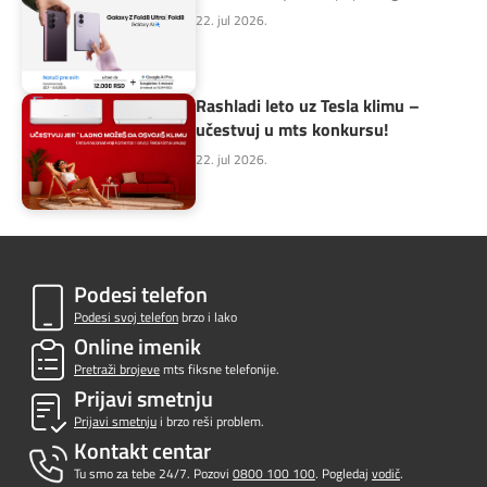
22. jul 2026.
Rashladi leto uz Tesla klimu –
učestvuj u mts konkursu!
22. jul 2026.
Podesi telefon
Podesi svoj telefon
brzo i lako
Online imenik
Pretraži brojeve
mts fiksne telefonije.
Prijavi smetnju
Prijavi smetnju
i brzo reši problem.
Kontakt centar
Tu smo za tebe 24/7. Pozovi
0800 100 100
. Pogledaj
vodič
.