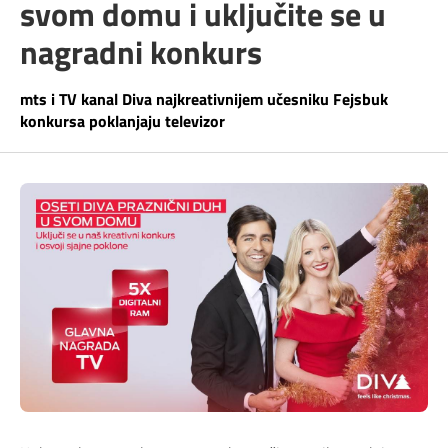
svom domu i uključite se u
Telefonski imenik
Pozivi ka inostranstvu
iris TV
nagradni konkurs
Samouslužni servisi
Antena PLUS
mts i TV kanal Diva najkreativnijem učesniku Fejsbuk
konkursa poklanjaju televizor
Dokumenta i uputstva
TV APP
Kontakt centar
Šta da gledam?
Kako do nas?
Rešavanje problema
Česta pitanja
Pokrivenost mreže