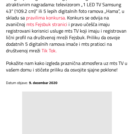
atraktivnim nagradama: televizorom „1 LED TV Samsung
43" (109.2 cm)“ ili 5 lepih digitalnih foto ramova „Hama“, u
skladu sa
pravilima konkursa.
Konkurs se odvija na
zvaničnoj
mts Fejsbuk stranici
i pravo učešća imaju
registrovani korisnici usluge mts TV koji imaju i registrovan
lični profil na društvenoj mreži Fejsbuk. Priliku da osvoje
dodatnih 5 digitalnih ramova imaće i mts pratioci na
društvenoj mreži
Tik Tok.
Pokažite nam kako izgleda praznična atmosfera uz mts TV u
vašem domu i stičete priliku da osvojite sjajne poklone!
Datum objave:
9. decembar 2020