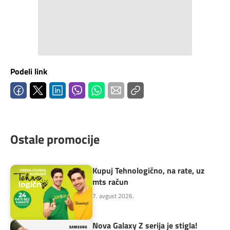
Podeli link
Ostale promocije
Kupuj Tehnologično, na rate, uz
mts račun
7. avgust 2026.
Nova Galaxy Z serija je stigla!