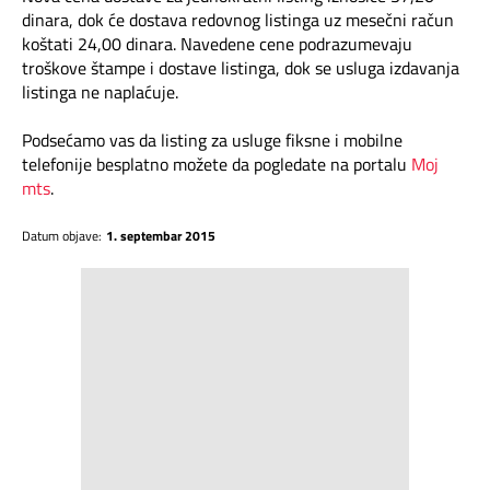
Mapa brzina
dinara, dok će dostava redovnog listinga uz mesečni račun
koštati 24,00 dinara. Navedene cene podrazumevaju
eRačun
troškove štampe i dostave listinga, dok se usluga izdavanja
listinga ne naplaćuje.
Prilagođeno tebi
Podsećamo vas da listing za usluge fiksne i mobilne
telefonije besplatno možete da pogledate na portalu
Moj
Putuj pametnije
mts
.
Datum objave:
1. septembar 2015