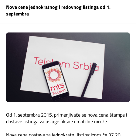
Telefonski imenik
Nove cene jednokratnog i redovnog listinga od 1.
Pozivi ka inostranstvu
iris TV
septembra
Samouslužni servisi
Antena PLUS
Dokumenta i uputstva
TV APP
Kontakt centar
Šta da gledam?
Kako do nas?
Rešavanje problema
Česta pitanja
Od 1. septembra 2015. primenjivaće se nova cena štampe i
Pokrivenost mreže
dostave listinga za usluge fiksne i mobilne mreže.
Nova cena dostave za jednokratni listing iznosiće 37,20