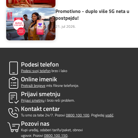
Promotivno - duplo više 5G neta u
postpejdu!
21. jul 2026.
Podesi telefon
Podesi svoj telefon
brzo i lako
Online imenik
Pretraži brojeve
mts fiksne telefonije.
Prijavi smetnju
Prijavi smetnju
i brzo reši problem.
Kontakt centar
Tu smo za tebe 24/7. Pozovi
0800 100 100
. Pogledaj
vodič
.
Pozovi nas
Kupi uređaj, odaberi tarifu/paket, obnovi
ugovor. Pozovi
0800 100 150
.