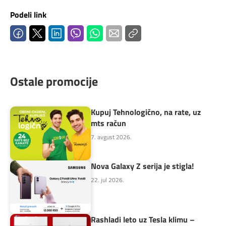
Podeli link
Ostale promocije
Kupuj Tehnologično, na rate, uz
mts račun
7. avgust 2026.
Nova Galaxy Z serija je stigla!
22. jul 2026.
Rashladi leto uz Tesla klimu –