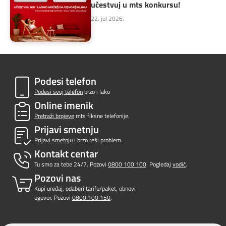
učestvuj u mts konkursu!
22. jul 2026.
Podesi telefon
Podesi svoj telefon
brzo i lako
Online imenik
Pretraži brojeve
mts fiksne telefonije.
Prijavi smetnju
Prijavi smetnju
i brzo reši problem.
Kontakt centar
Tu smo za tebe 24/7. Pozovi
0800 100 100
. Pogledaj
vodič
.
Pozovi nas
Kupi uređaj, odaberi tarifu/paket, obnovi
ugovor. Pozovi
0800 100 150
.