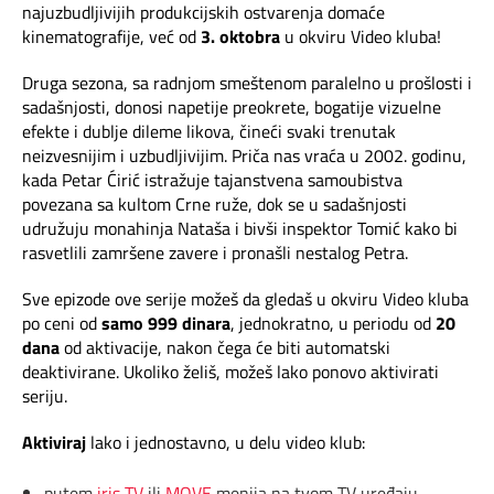
Mapa brzina
najuzbudljivijih produkcijskih ostvarenja domaće
kinematografije, već od
3. oktobra
u okviru Video kluba!
eRačun
Druga sezona, sa radnjom smeštenom paralelno u prošlosti i
sadašnjosti, donosi napetije preokrete, bogatije vizuelne
Prilagođeno tebi
efekte i dublje dileme likova, čineći svaki trenutak
neizvesnijim i uzbudljivijim. Priča nas vraća u 2002. godinu,
kada Petar Ćirić istražuje tajanstvena samoubistva
Putuj pametnije
povezana sa kultom Crne ruže, dok se u sadašnjosti
udružuju monahinja Nataša i bivši inspektor Tomić kako bi
rasvetlili zamršene zavere i pronašli nestalog Petra.
Sve epizode ove serije možeš da gledaš u okviru Video kluba
po ceni od
samo 999 dinara
, jednokratno, u periodu od
20
dana
od aktivacije, nakon čega će biti automatski
deaktivirane. Ukoliko želiš, možeš lako ponovo aktivirati
seriju.
Aktiviraj
lako i jednostavno, u delu video klub:
putem
iris TV
ili
MOVE
menija na tvom TV uređaju