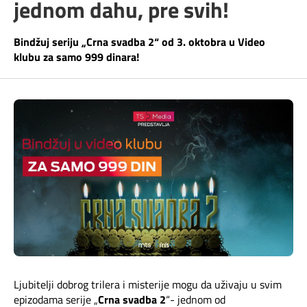
jednom dahu, pre svih!
Telefonski imenik
Pozivi ka inostranstvu
iris TV
Bindžuj seriju „Crna svadba 2“ od 3. oktobra u Video
Samouslužni servisi
klubu za samo 999 dinara!
Antena PLUS
Dokumenta i uputstva
TV APP
Kontakt centar
Šta da gledam?
Kako do nas?
Rešavanje problema
Česta pitanja
Pokrivenost mreže
Ljubitelji dobrog trilera i misterije mogu da uživaju u svim
epizodama serije „
Crna svadba 2
“- jednom od