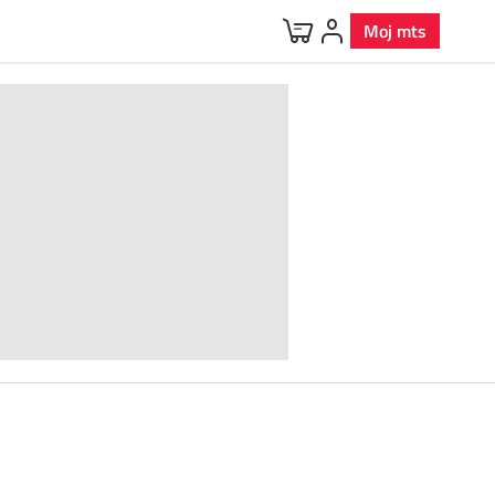
Moj mts