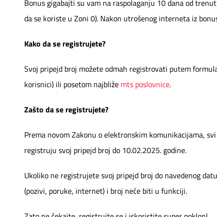
Bonus gigabajti su vam na raspolaganju 10 dana od trenutk
da se koriste u Zoni 0). Nakon utrošenog interneta iz bonu
Kako da se registrujete?
Svoj pripejd broj možete odmah registrovati putem formul
korisnici) ili posetom najbliže
mts poslovnice
.
Zašto da se registrujete?
Prema novom Zakonu o elektronskim komunikacijama, svi nov
registruju svoj pripejd broj do 10.02.2025. godine.
Ukoliko ne registrujete svoj pripejd broj do navedenog dat
(pozivi, poruke, internet) i broj neće biti u funkciji.
Zato ne čekajte, registrujte se i iskoristite super poklon!