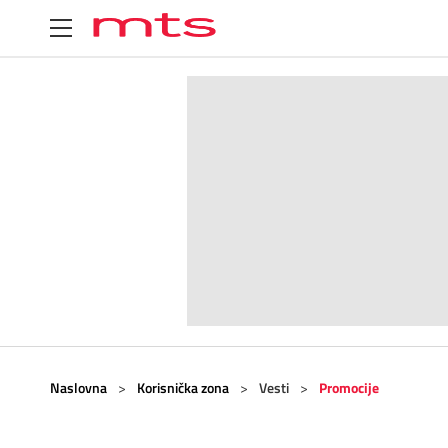
Uređaji
Mobilna
BOX
Internet
Televizija
Fiksna
Korisnička zona
Ponuda uređaja
O Mobilnoj
O Internetu
O Televiziji
Telefonska linija
Korisnička zona
O BOX paketima
Dodatna oprema
Postpejd
Kućni internet
Usluge
Vesti
BOX 4
MOVE
Promocije
Predstavljamo brendove
Pripejd
Mobilni internet
Dodatni TV paketi
BOX 3
Servisne informacije
mts ukrštenica
Specijalna ponuda
Usluge
Usluge
TV kanali
BOX 2
Digi svet
5G
Programska šema
BOX sa m:SAT TV
Naslovna
>
Korisnička zona
>
Vesti
>
Promocije
Program lojalnosti
Roming
Parkiraj račun
m:SAT tv