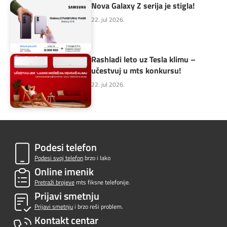
Nova Galaxy Z serija je stigla!
22. jul 2026.
Rashladi leto uz Tesla klimu –
učestvuj u mts konkursu!
22. jul 2026.
Podesi telefon
Podesi svoj telefon
brzo i lako
Online imenik
Pretraži brojeve
mts fiksne telefonije.
Prijavi smetnju
Prijavi smetnju
i brzo reši problem.
Kontakt centar