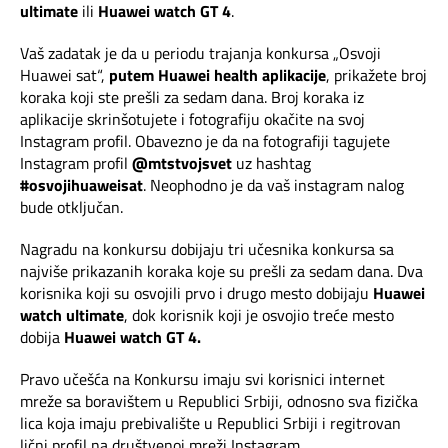
Mapa brzina
ultimate
ili
Huawei
watch GT 4
.
Vaš zadatak je da u periodu trajanja konkursa „Osvoji
eRačun
Huawei sat“,
putem Huawei health aplikacije
, prikažete broj
koraka koji ste prešli za sedam dana. Broj koraka iz
Prilagođeno tebi
aplikacije skrinšotujete i fotografiju okačite na svoj
Instagram profil. Obavezno je da na fotografiji tagujete
Instagram profil
@mtstvojsvet
uz hashtag
Putuj pametnije
#osvojihuaweisat
. Neophodno je da vaš instagram nalog
bude otključan.
Nagradu na konkursu dobijaju tri učesnika konkursa
sa
najviše
prikazanih koraka koje su prešli za sedam dana. Dva
korisnika koji su osvojili prvo i drugo mesto dobijaju
Huawei
watch ultimate
, dok korisnik koji je osvojio treće mesto
dobija
Huawei
watch GT 4.
Pravo učešća na Konkursu imaju svi korisnici internet
mreže sa boravištem u Republici Srbiji, odnosno sva fizička
lica koja imaju prebivalište u Republici Srbiji i regitrovan
lični profil na društvenoj mreži Instagram.