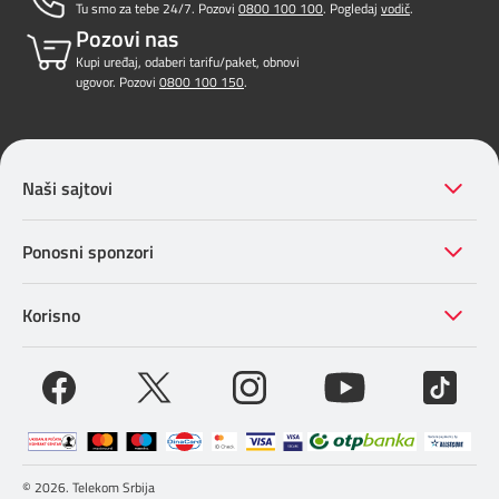
Tu smo za tebe 24/7. Pozovi
0800 100 100
. Pogledaj
vodič
.
Pozovi nas
Kupi uređaj, odaberi tarifu/paket, obnovi
ugovor. Pozovi
0800 100 150
.
Naši sajtovi
Ponosni sponzori
Korisno
© 2026. Telekom Srbija