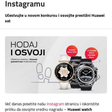
Instagramu
Telefonski imenik
Pozivi ka inostranstvu
iris TV
Učestvujte u novom konkursu i osvojite prestižni Huawei
Samouslužni servisi
sat
Antena PLUS
Dokumenta i uputstva
TV APP
Kontakt centar
Šta da gledam?
Kako do nas?
Rešavanje problema
Česta pitanja
Pokrivenost mreže
Već danas posetite našu
Instagram
stranicu i iskoristite
priliku da osvojite vrednu nagradu –
Huawei watch