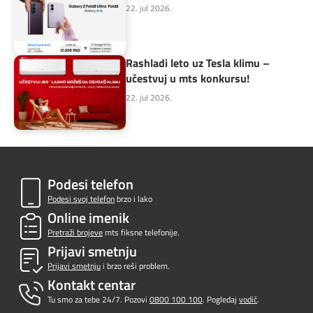
22. jul 2026.
Rashladi leto uz Tesla klimu –
učestvuj u mts konkursu!
22. jul 2026.
Podesi telefon
Podesi svoj telefon
brzo i lako
Online imenik
Pretraži brojeve
mts fiksne telefonije.
Prijavi smetnju
Prijavi smetnju
i brzo reši problem.
Kontakt centar
Tu smo za tebe 24/7. Pozovi
0800 100 100
. Pogledaj
vodič
.