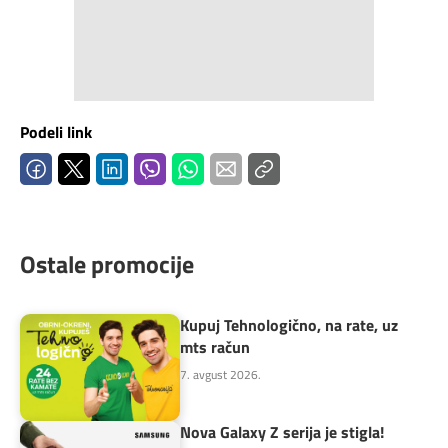
Podeli link
Ostale promocije
Kupuj Tehnologično, na rate, uz
mts račun
7. avgust 2026.
Nova Galaxy Z serija je stigla!