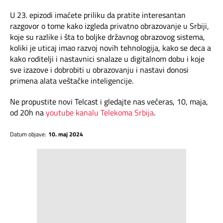
Mapa brzina
U 23. epizodi imaćete priliku da pratite interesantan
razgovor o tome kako izgleda privatno obrazovanje u Srbiji,
eRačun
koje su razlike i šta to boljke državnog obrazovog sistema,
koliki je uticaj imao razvoj novih tehnologija, kako se deca a
Prilagođeno tebi
kako roditelji i nastavnici snalaze u digitalnom dobu i koje
sve izazove i dobrobiti u obrazovanju i nastavi donosi
primena alata veštačke inteligencije.
Putuj pametnije
Ne propustite novi Telcast i gledajte nas večeras, 10, maja,
od 20h na
youtube kanalu Telekoma Srbija
.
Datum objave:
10. maj 2024