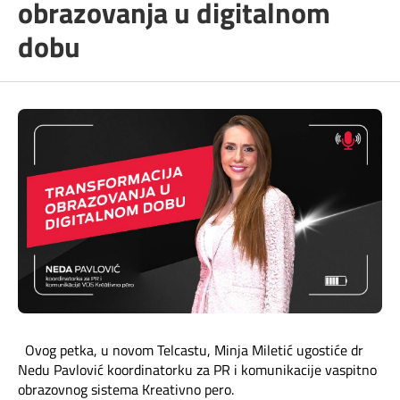
obrazovanja u digitalnom
Telefonski imenik
Pozivi ka inostranstvu
iris TV
dobu
Samouslužni servisi
Antena PLUS
Dokumenta i uputstva
TV APP
Kontakt centar
Šta da gledam?
Kako do nas?
Rešavanje problema
Česta pitanja
Ovog petka, u novom Telcastu, Minja Miletić ugostiće dr
Pokrivenost mreže
Nedu Pavlović koordinatorku za PR i komunikacije vaspitno
obrazovnog sistema Kreativno pero.