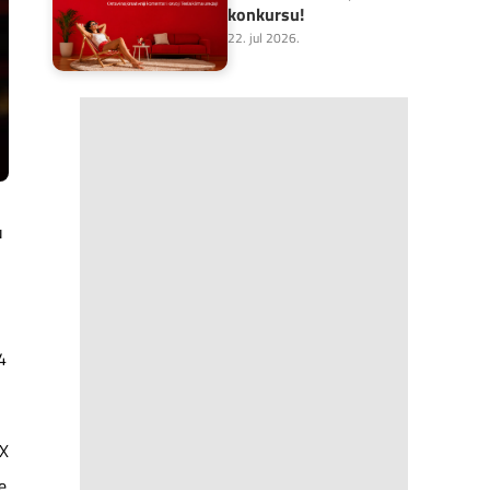
konkursu!
22. jul 2026.
u
4
OX
e