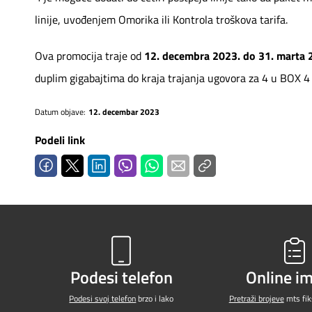
linije, uvođenjem Omorika ili Kontrola troškova tarifa.
Ova promocija traje od
12. decembra 2023. do 31. marta 
duplim gigabajtima do kraja trajanja ugovora za 4 u BOX 4
Datum objave:
12. decembar 2023
Podeli link
Podesi telefon
Online i
Podesi svoj telefon
brzo i lako
Pretraži brojeve
mts fiks