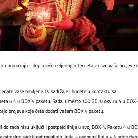
nu promociju - duplo više deljenog interneta za sve vaše brojeve 
gledate vaše omiljene TV sadržaje i budete u kontaktu sa
terneta u 4 u BOX 4 paketu. Sada, umesto 100 GB, u okviru 4 u BOX 
pejd brojeve koje ćete dodati vašem BOX 4 paketu.
i do sada nisu uključili postpejd linije u svoj BOX 4. Paketu 4 u B
maksimalno sadrži pet mobilnih linija – osnovna linija + 4 pridružen