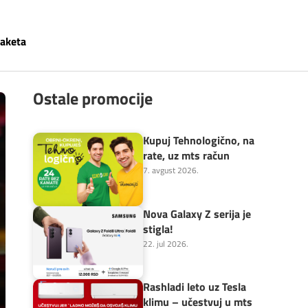
paketa
Ostale promocije
Kupuj Tehnologično, na
rate, uz mts račun
7. avgust 2026.
Nova Galaxy Z serija je
stigla!
22. jul 2026.
Rashladi leto uz Tesla
klimu – učestvuj u mts