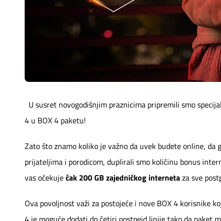
Mapa brzina
eRačun
Prilagođeno tebi
Putuj pametnije
U susret novogodišnjim praznicima pripremili smo specijal
4 u BOX 4 paketu!
Zato što znamo koliko je važno da uvek budete online, da 
prijateljima i porodicom, duplirali smo količinu bonus in
vas očekuje
čak 200 GB zajedničkog interneta
za sve post
Ova povoljnost važi za postojeće i nove BOX 4 korisnike koj
4 je moguće dodati do četiri postpejd linije tako da paket 