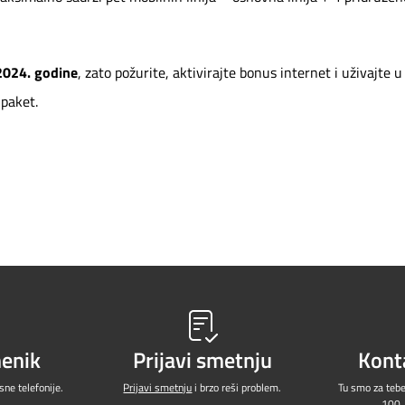
2024. godine
, zato požurite, aktivirajte bonus internet i uživajte u
 paket.
menik
Prijavi smetnju
Kont
ne telefonije.
Prijavi smetnju
i brzo reši problem.
Tu smo za teb
100
.