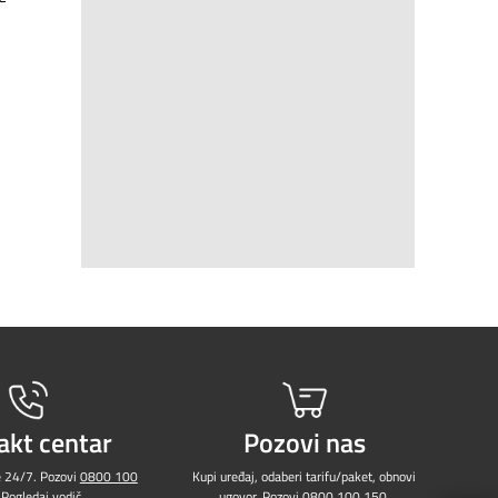
akt centar
Pozovi nas
e 24/7. Pozovi
0800 100
Kupi uređaj, odaberi tarifu/paket, obnovi
 Pogledaj
vodič
.
ugovor. Pozovi
0800 100 150
.