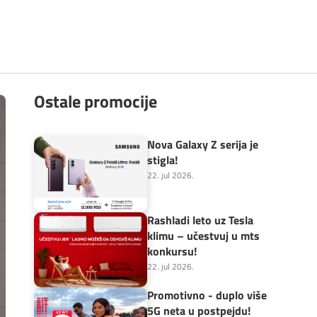
Ostale promocije
Nova Galaxy Z serija je
stigla!
22. jul 2026.
Rashladi leto uz Tesla
klimu – učestvuj u mts
konkursu!
22. jul 2026.
Promotivno - duplo više
5G neta u postpejdu!