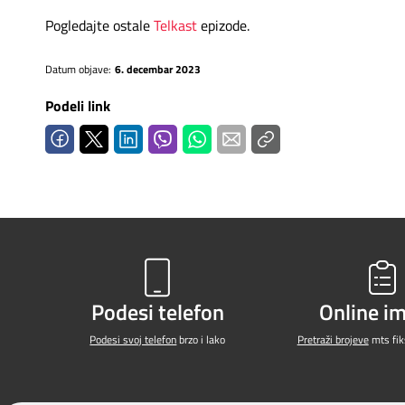
Pogledajte ostale
Telkast
epizode.
Datum objave:
6. decembar 2023
Podeli link
Podesi telefon
Online i
Podesi svoj telefon
brzo i lako
Pretraži brojeve
mts fiks