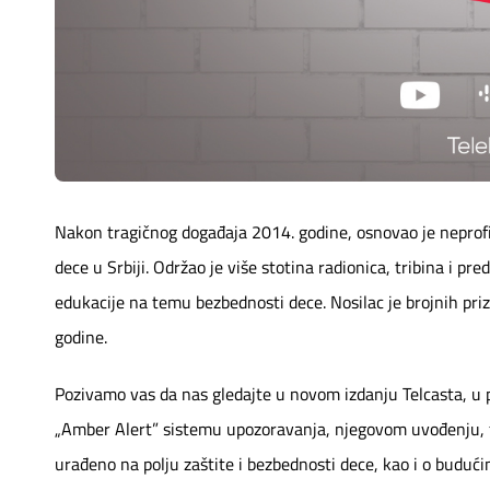
Mapa brzina
eRačun
Prilagođeno tebi
Putuj pametnije
Nakon tragičnog događaja 2014. godine, osnovao je neprofi
dece u Srbiji. Održao je više stotina radionica, tribina i pre
edukacije na temu bezbednosti dece. Nosilac je brojnih pri
godine.
Pozivamo vas da nas gledajte u novom izdanju Telcasta, u
„Amber Alert” sistemu upozoravanja, njegovom uvođenju, f
urađeno na polju zaštite i bezbednosti dece, kao i o buduć