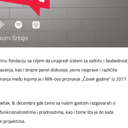
tnu fondaciju sa ciljem da unapredi sistem za zaštitu i bezbednost
davanja, kao i brojne panel diskusije, javne rasprave i različite
znanja među kojima je i NIN-ovo priznanje „Čovek godine“ iz 2017.
 petak, 8. decembra gde ćemo sa našim gostom razgovarati o
unkcionalnostima i prednostima, kao i tome šta je do sada
im projektima.