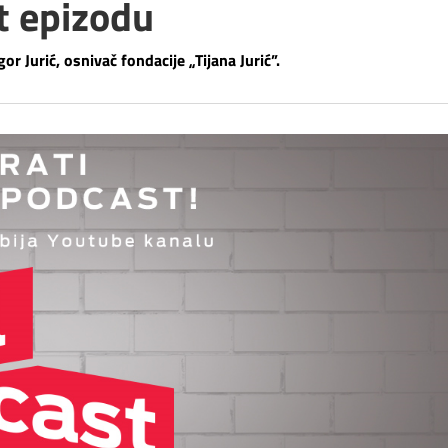
t epizodu
r Jurić, osnivač fondacije „Tijana Jurić”.