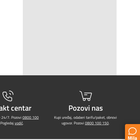
akt centar
Pozovi nas
e 24/7. Pozovi
0800 100
Kupi uređaj, odaberi tarifu/paket, obnovi
 Pogledaj
vodič
.
ugovor. Pozovi
0800 100 150
.