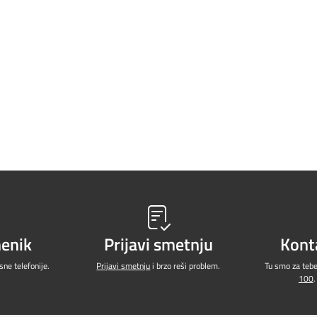
menik
Prijavi smetnju
Kont
ne telefonije.
Prijavi smetnju
i brzo reši problem.
Tu smo za teb
100
.