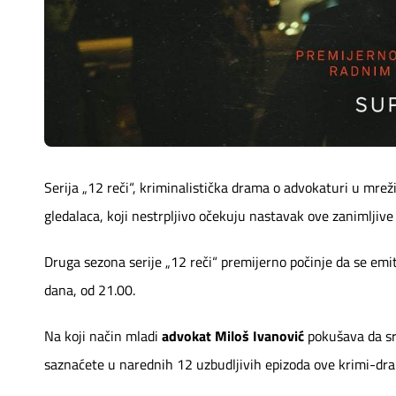
Mapa brzina
eRačun
Prilagođeno tebi
Putuj pametnije
Serija „12 reči“, kriminalistička drama o advokaturi u mrež
gledalaca, koji nestrpljivo očekuju nastavak ove zanimljive
Druga sezona serije „12 reči“ premijerno počinje da se em
dana, od 21.00.
Na koji način mladi
advokat Miloš Ivanović
pokušava da sre
saznaćete u narednih 12 uzbudljivih epizoda ove krimi-dr