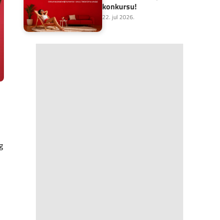
konkursu!
22. jul 2026.
g