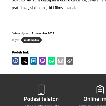
pratiti ovaj sjajan serijski i filmski kanal.
Datum objave:
13. novembar 2023
Tagovi:
multimedija
Podeli link
Podesi telefon
Online i
Podesi svoj telefon
brzo i lako
Pretraži brojeve
mts fiks