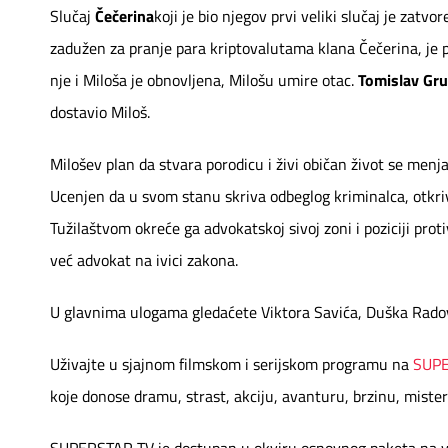
Slučaj
Čečerina
koji je bio njegov prvi veliki slučaj je za
zadužen za pranje para kriptovalutama klana Čečerina, je 
nje i Miloša je obnovljena, Milošu umire otac.
Tomislav Gr
dostavio Miloš.
Milošev plan da stvara porodicu i živi običan život se menja
Ucenjen da u svom stanu skriva odbeglog kriminalca, otkriv
Tužilaštvom okreće ga advokatskoj sivoj zoni i poziciji prot
već advokat na ivici zakona.
U glavnima ulogama gledaćete Viktora Savića, Duška Radov
Uživajte u sjajnom filmskom i serijskom programu na
SUP
koje donose dramu, strast, akciju, avanturu, brzinu, misteri
SUPERSTAR TV je dostupan u okviru osnovnog paketa na vi