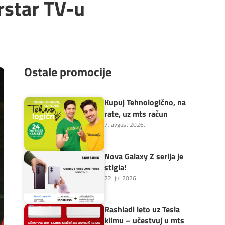
rstar TV-u
Ostale promocije
Kupuj Tehnologično, na
rate, uz mts račun
7. avgust 2026.
Nova Galaxy Z serija je
stigla!
22. jul 2026.
Rashladi leto uz Tesla
klimu – učestvuj u mts