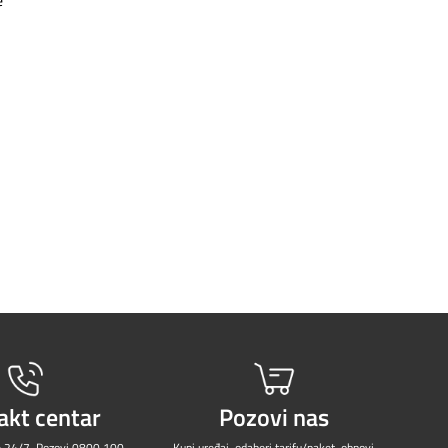
akt centar
Pozovi nas
e 24/7. Pozovi
0800 100
Kupi uređaj, odaberi tarifu/paket, obnovi