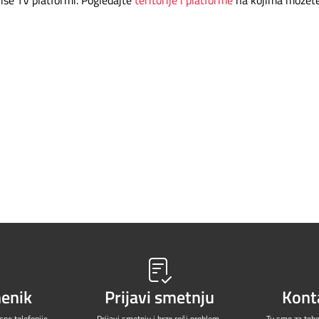
menik
Prijavi smetnju
Kont
ne telefonije.
Prijavi smetnju
i brzo reši problem.
Tu smo za teb