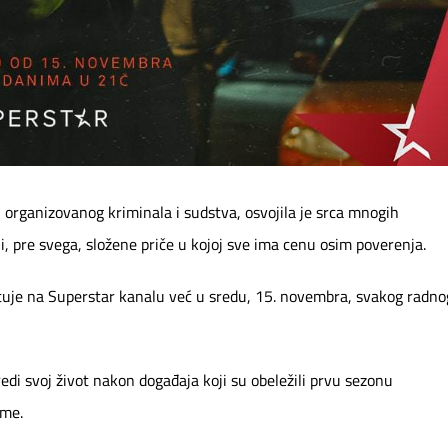
i organizovanog kriminala i sudstva, osvojila je srca mnogih
 i, pre svega, složene priče u kojoj sve ima cenu osim poverenja.
ituje na Superstar kanalu već u sredu, 15. novembra, svakog radno
di svoj život nakon događaja koji su obeležili prvu sezonu
ame.