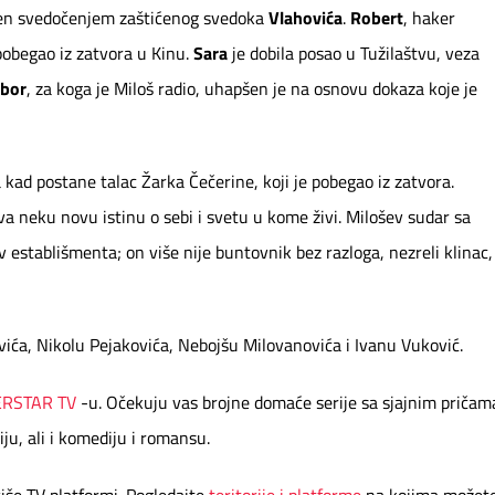
tvoren svedočenjem zaštićenog svedoka
Vlahovića
.
Robert
, haker
pobegao iz zatvora u Kinu.
Sara
je dobila posao u Tužilaštvu, veza
ubor
, za koga je Miloš radio, uhapšen je na osnovu dokaza koje je
 kad postane talac Žarka Čečerine, koji je pobegao iz zatvora.
a neku novu istinu o sebi i svetu u kome živi. Milošev sudar sa
iv establišmenta; on više nije buntovnik bez razloga, nezreli klinac,
ića, Nikolu Pejakovića, Nebojšu Milovanovića i Ivanu Vuković.
ERSTAR TV
-u. Očekuju vas brojne domaće serije sa sjajnim pričam
ju, ali i komediju i romansu.
še TV platformi. Pogledajte
teritorije i platforme
na kojima možet