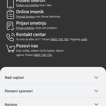
Podesi telefon
Podesi svoj telefon
brzo i lako
Online imenik
Pretraži brojeve
mts fiksne telefonije.
Prijavi smetnju
Prijavi smetnju
i brzo reši problem.
Kontakt centar
Tu smo za tebe 24/7. Pozovi
0800 100 100
. Pogledaj
vodič
.
Pozovi nas
Kupi uređaj, odaberi tarifu/paket, obnovi
ugovor. Pozovi
0800 100 150
.
Naši sajtovi
Ponosni sponzori
Korisno