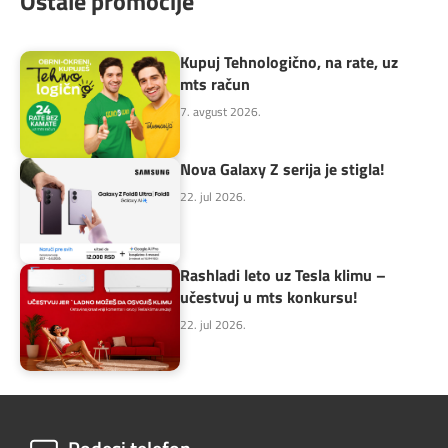
Ostale promocije
Kupuj Tehnologično, na rate, uz
mts račun
7. avgust 2026.
Nova Galaxy Z serija je stigla!
22. jul 2026.
Rashladi leto uz Tesla klimu –
učestvuj u mts konkursu!
22. jul 2026.