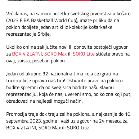
Mapa brzina
Već danas, na samom početku svetskog prvenstva u košarci
eRačun
(2023 FIBA Basketball World Cup), imate priliku da na
poklon dobijete jedan artikl iz kolekcije košarkaške
reprezentacije Srbije.
Prilagođeno tebi
Ukoliko online zaključite novi ili obnovite postojeći ugovor
Putuj pametnije
za
BOX 4 ZLATNI
,
SOKO Max
ili
SOKO Lite
stičete pravo na
ovaj, zaista, poseban poklon.
Jedan od ukupno 32 nacionalna tima koja će igrati na
turniru biće upravo naš tim! Ostvarite pravo na poklon i
budite spremni da od sveg srca bodrite našu slavnu
reprezentaciju, koja će nas, uvereni smo, po ko zna koji put,
obradovati na najlepši mogući način.
Promocija traje dok traju zalihe poklona, a najkasnije do 10.
septembra 2023. godine i važi uz ugovor na 24 meseca za
BOX 4 ZLATNI, SOKO Max ili SOKO Lite.