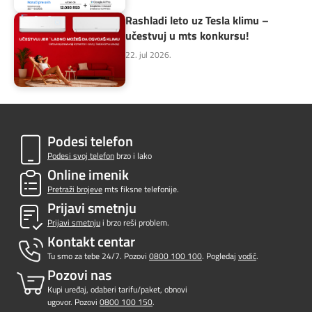
Rashladi leto uz Tesla klimu –
učestvuj u mts konkursu!
22. jul 2026.
Podesi telefon
Podesi svoj telefon
brzo i lako
Online imenik
Pretraži brojeve
mts fiksne telefonije.
Prijavi smetnju
Prijavi smetnju
i brzo reši problem.
Kontakt centar
Tu smo za tebe 24/7. Pozovi
0800 100 100
. Pogledaj
vodič
.
Pozovi nas
Kupi uređaj, odaberi tarifu/paket, obnovi
ugovor. Pozovi
0800 100 150
.