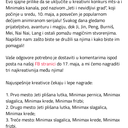
Mapa brzina
Evo sjajne prilike da se uključite u kreativni konkurs mts-a i
Minimaks kanala, pod nazivom „Jeti i nevidljivi grad“, koji
počinje u sredu, 10. maja, a posvećen je popularnom
eRačun
dečijem animiranom serijalu! Svakog dana gledamo
prijateljstvo, avanturu i magiju, dok Ji, Jin, Peng, Burniš,
Prilagođeno tebi
Mei, Nai Nai, Lang i ostali pomažu magičnim stvorenjima.
Napišite nam: zašto biste se družili sa njima i kako biste im
pomagali!
Putuj pametnije
Vaše odgovore potrebno je dostaviti u komentarima ispod
posta na našoj
FB stranici
do 17. maja, a mi ćemo nagraditi
tri najkreativnija među njima!
Najuspešnije kreativce čekaju i lepe nagrade:
1. Prvo mesto: Jeti plišana lutka, Minimax pernica, Minimax
slagalica, Minimax krede, Minimax frizbi;
2. Drugo mesto: Jeti plišana lutka, Minimax slagalica,
Minimax krede;
3. Treće mesto: Minimax slagalica, Minimax krede, Minimax
frizbi.