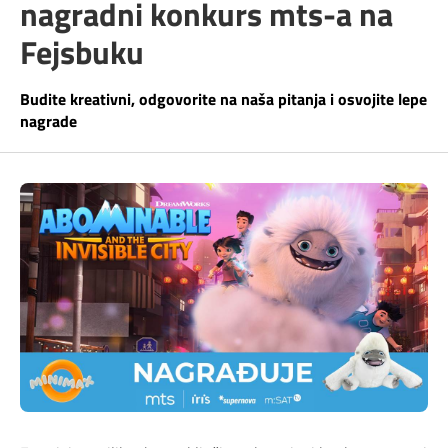
nagradni konkurs mts-a na
Telefonski imenik
Pozivi ka inostranstvu
iris TV
Fejsbuku
Samouslužni servisi
Antena PLUS
Budite kreativni, odgovorite na naša pitanja i osvojite lepe
nagrade
Dokumenta i uputstva
TV APP
Kontakt centar
Šta da gledam?
Kako do nas?
Rešavanje problema
Česta pitanja
Pokrivenost mreže