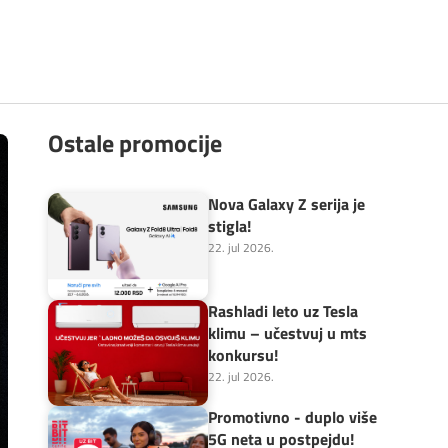
Ostale promocije
Nova Galaxy Z serija je
stigla!
22. jul 2026.
Rashladi leto uz Tesla
klimu – učestvuj u mts
konkursu!
22. jul 2026.
Promotivno - duplo više
5G neta u postpejdu!