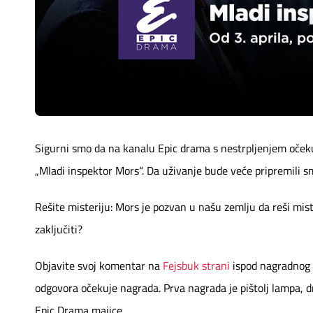
Mapa brzina
eRačun
Prilagođeno tebi
Putuj pametnije
Sigurni smo da na kanalu Epic drama s nestrpljenjem oček
„Mladi inspektor Mors“. Da uživanje bude veće pripremili s
Rešite misteriju: Mors je pozvan u našu zemlju da reši mist
zaključiti?
Objavite svoj komentar na
Fejsbuk strani
ispod nagradnog p
odgovora očekuje nagrada. Prva nagrada je pištolj lampa, dr
Epic Drama majice.