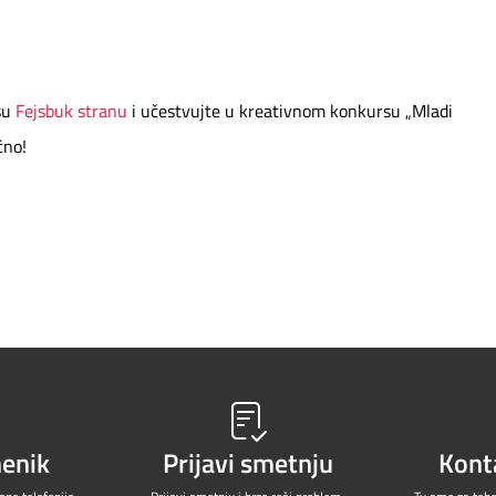
ašu
Fejsbuk stranu
i učestvujte u kreativnom konkursu „Mladi
ćno!
menik
Prijavi smetnju
Kont