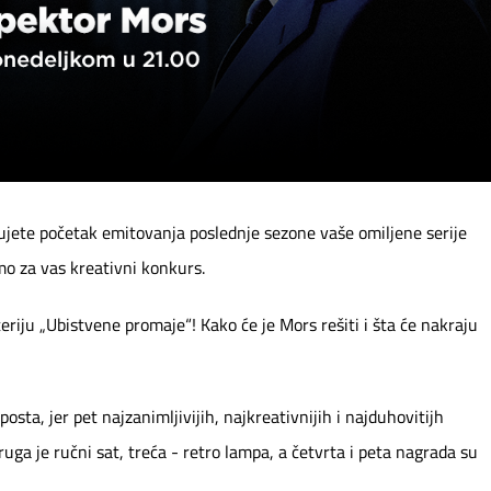
ujete početak emitovanja poslednje sezone vaše omiljene serije
mo za vas kreativni konkurs.
eriju „Ubistvene promaje“! Kako će je Mors rešiti i šta će nakraju
osta, jer pet najzanimljivijih, najkreativnijih i najduhovitijh
uga je ručni sat, treća - retro lampa, a četvrta i peta nagrada su