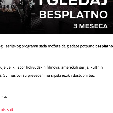
g i serijskog programa sada možete da gledate potpuno
besplatno
uje veliki izbor holivudskih filmova, američkih serija, kultnih
 Svi naslovi su prevedeni na srpski jezik i dostupni bez
eta.
mts sajt.