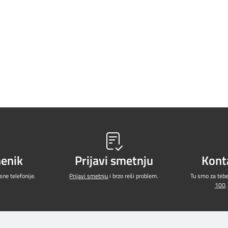
menik
Prijavi smetnju
Kont
ne telefonije.
Prijavi smetnju
i brzo reši problem.
Tu smo za teb
100
.