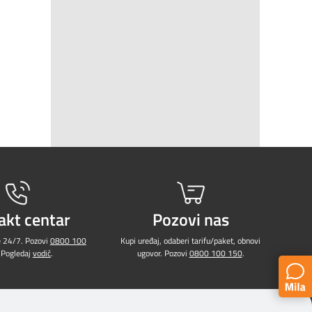
akt centar
Pozovi nas
e 24/7. Pozovi
0800 100
Kupi uređaj, odaberi tarifu/paket, obnovi
 Pogledaj
vodič
.
ugovor. Pozovi
0800 100 150
.