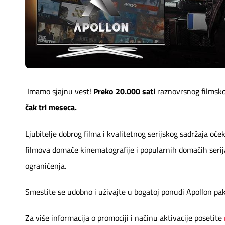
Mapa brzina
eRačun
Prilagođeno tebi
Putuj pametnije
Imamo sjajnu vest!
Preko 20.000 sati
raznovrsnog filmsko
čak tri meseca.
Ljubitelje dobrog filma i kvalitetnog serijskog sadržaja oček
filmova domaće kinematografije i popularnih domaćih serija.
ograničenja.
Smestite se udobno i uživajte u bogatoj ponudi Apollon pak
Za više informacija o promociji i načinu aktivacije posetite