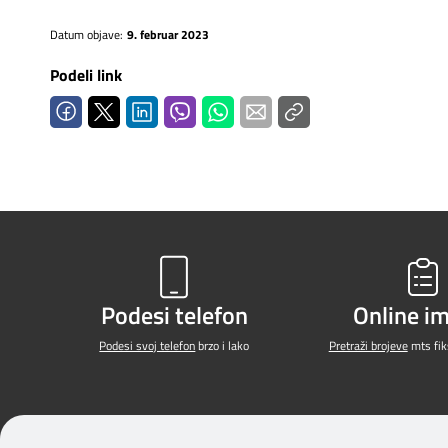
Datum objave:
9. februar 2023
Podeli link
Podesi telefon
Online i
Podesi svoj telefon
brzo i lako
Pretraži brojeve
mts fiks