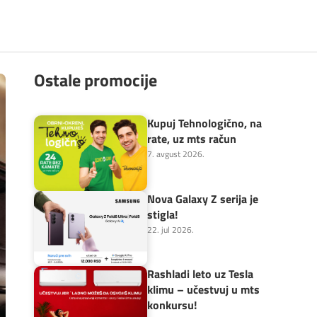
Ostale promocije
Kupuj Tehnologično, na
rate, uz mts račun
7. avgust 2026.
Nova Galaxy Z serija je
stigla!
22. jul 2026.
Rashladi leto uz Tesla
klimu – učestvuj u mts
konkursu!