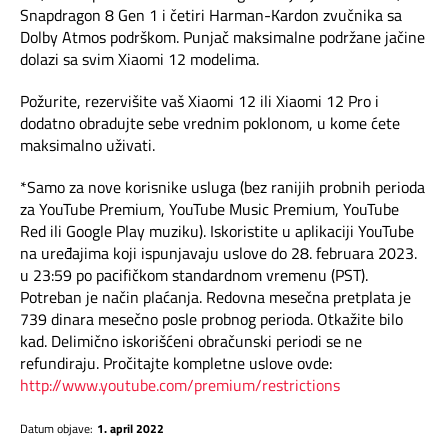
Snapdragon 8 Gen 1 i četiri Harman-Kardon zvučnika sa
Dolby Atmos podrškom. Punjač maksimalne podržane jačine
dolazi sa svim Xiaomi 12 modelima.
Požurite, rezervišite vaš Xiaomi 12 ili Xiaomi 12 Pro i
dodatno obradujte sebe vrednim poklonom, u kome ćete
maksimalno uživati.
*Samo za nove korisnike usluga (bez ranijih probnih perioda
za YouTube Premium, YouTube Music Premium, YouTube
Red ili Google Play muziku). Iskoristite u aplikaciji YouTube
na uređajima koji ispunjavaju uslove do 28. februara 2023.
u 23:59 po pacifičkom standardnom vremenu (PST).
Potreban je način plaćanja. Redovna mesečna pretplata je
739 dinara mesečno posle probnog perioda. Otkažite bilo
kad. Delimično iskorišćeni obračunski periodi se ne
refundiraju. Pročitajte kompletne uslove ovde:
http://www.youtube.com/premium/restrictions
Datum objave:
1. april 2022