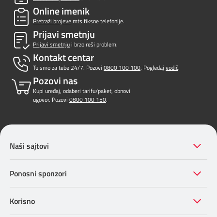
Online imenik
Pretraži brojeve
mts fiksne telefonije.
Prijavi smetnju
Prijavi smetnju
i brzo reši problem.
Kontakt centar
Tu smo za tebe 24/7. Pozovi
0800 100 100
. Pogledaj
vodič
.
Pozovi nas
Kupi uređaj, odaberi tarifu/paket, obnovi
ugovor. Pozovi
0800 100 150
.
Naši sajtovi
Ponosni sponzori
Korisno