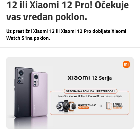
12 ili Xiaomi 12 Pro! Očekuje
Telefonski imenik
Pozivi ka inostranstvu
iris TV
vas vredan poklon.
Samouslužni servisi
Antena PLUS
Uz prestižni Xiaomi 12 ili Xiaomi 12 Pro dobijate Xiaomi
Watch S1na poklon.
Dokumenta i uputstva
TV APP
Kontakt centar
Šta da gledam?
Kako do nas?
Rešavanje problema
Česta pitanja
Pokrivenost mreže