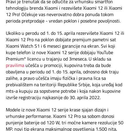
Mapa brzina
Pravi je trenutak da se odlučite za vrhunsku smartfon
tehnologiju brenda Xiaomi i rezevišete Xiaomi 12 ili Xiaomi
12 Pro! Očekuje vas neverovatno dobra ponuda tokom
eRačun
perioda pretprodaje - vredan poklon i posebne povoljnosti.
Prilagođeno tebi
Ukoliko u perodu od 1. do 15. aprila rezervišete Xiaomi 12 ili
Xiaomi 12 Pro na poklon dobijate premijum pametni sat
Xiaomi Watch S1 i 6 meseci garancije na ekran. Svi koji
Putuj pametnije
kupe telefon iz nove Xiaomi 12 serije dobijaju YouTube
Premium* licencu u trajanju od 3meseca. U skladu sa
pravilima
učešća u promociji, kupovina treba da bude
obavljena u periodu od 1. do 15. aprila, odnosno dok traju
zalihe, a pravo učešća imaju fizička i pravna lica sa
prebivalištem na teritoriji Republike Srbije, koja uređaj kod
mts-a kupuju za sopstvene potrebe i koja nakon kupovine
izvrše registraciju najkasnije do 30. aprila 2022.
Modele iz nove Xiaomi 12 serije krase sjajan dizajn i
vrhunske performanse. Xiaomi 12 Pro sa sobom donosi
punjenje baterije od 120 W, tri moćne kamere rezolucije 50
MP, novi tip ekrana maksimalnog osvetljenja 1.500 nita,