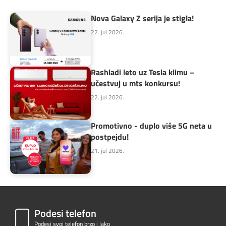
Nova Galaxy Z serija je stigla!
22. jul 2026.
Rashladi leto uz Tesla klimu –
učestvuj u mts konkursu!
22. jul 2026.
Promotivno - duplo više 5G neta u
postpejdu!
21. jul 2026.
Podesi telefon
Podesi svoj telefon
brzo i lako