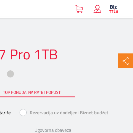
7 Pro 1TB
e_17_pro_1tb_cosmic_orange
iphone_17_pro_1tb_deep_blue
iphone_17_pro_1tb_silver
TOP PONUDA: NA RATE I POPUST
tarife
Rezervacija uz dodeljeni Biznet budžet
Ugovorna obaveza