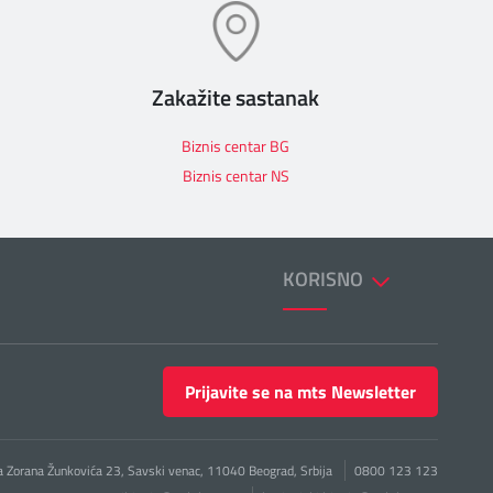
Zakažite sastanak
Biznis centar BG
Biznis centar NS
KORISNO
Prijavite se na mts Newsletter
a Zorana Žunkovića 23, Savski venac, 11040 Beograd, Srbija
0800 123 123