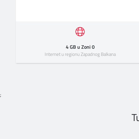
4 GB u Zoni 0
Internet u regionu Zapadnog Balkana
;
T