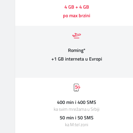
4 GB + 4 GB
po max brzini
Roming*
+1 GB interneta u Evropi
400 min i 400 SMS
ka svim mrežama u Srbiji
50 min i 50 SMS
ka M:tel zoni