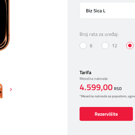
Biz 5ica L
Broj rata za uređaj:
6
12
Tarifa
Mesečna naknada
4.599,00
RSD
*Mesečna naknada sa popustom, ugov
Rezervišite