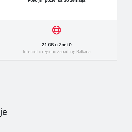
Povoljni pozivi ka 50 zemalja
21 GB u Zoni 0
Internet u regionu Zapadnog Balkana
je