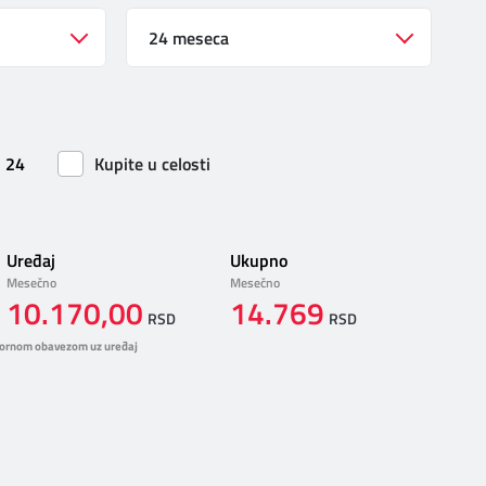
24 meseca
24
Kupite u celosti
Uređaj
Ukupno
Mesečno
Mesečno
10.170,00
14.769
RSD
RSD
ornom obavezom uz uređaj