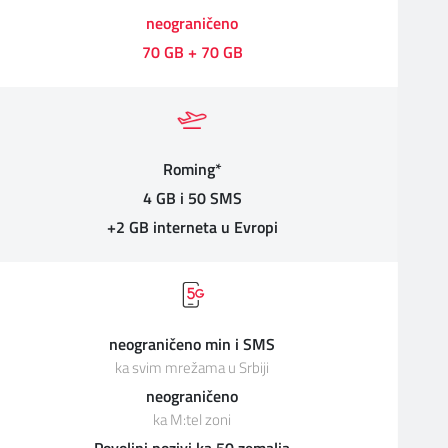
neograničeno
70 GB + 70 GB
Roming*
4 GB i 50 SMS
+2 GB interneta u Evropi
neograničeno min i SMS
ka svim mrežama u Srbiji
neograničeno
ka M:tel zoni