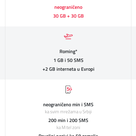
neograničeno
30 GB + 30 GB
Roming*
1 GB i 50 SMS
+2 GB interneta u Evropi
neograničeno min i SMS
ka svim mrežama u Srbiji
200 min i 200 SMS
ka M:tel zoni