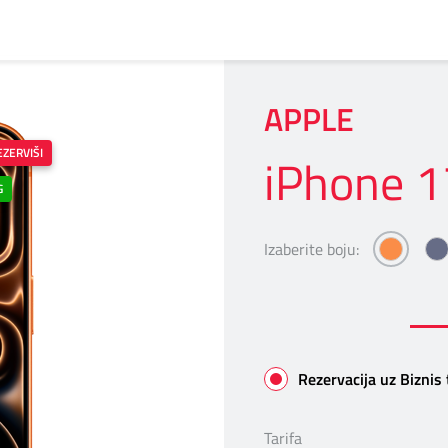
APPLE
EZERVIŠI
iPhone 1
G
Izaberite boju:
iphon
Rezervacija uz Biznis 
Tarifa