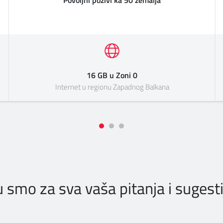
Povoljni pozivi ka 50 zemalja
16 GB u Zoni 0
Internet u regionu Zapadnog Balkana
u smo za sva vaša pitanja i sugesti