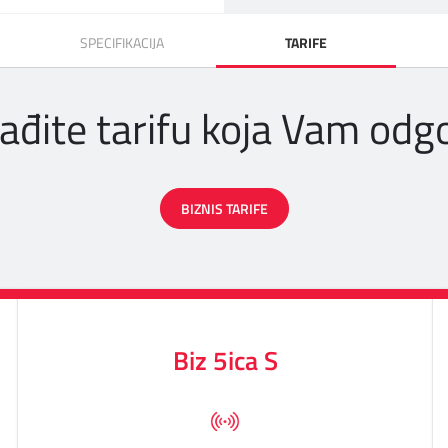
SPECIFIKACIJA
TARIFE
ađite tarifu koja Vam odg
BIZNIS TARIFE
Biz 5ica S