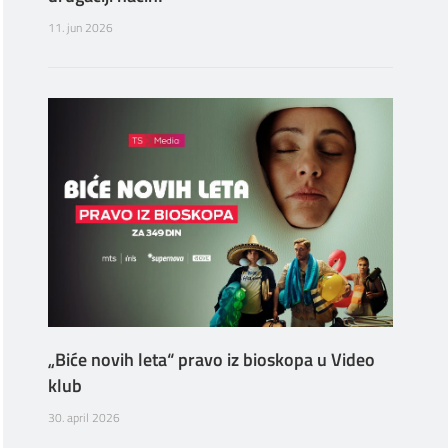
11. jun 2026
„Biće novih leta“ pravo iz bioskopa u Video
klub
30. april 2026