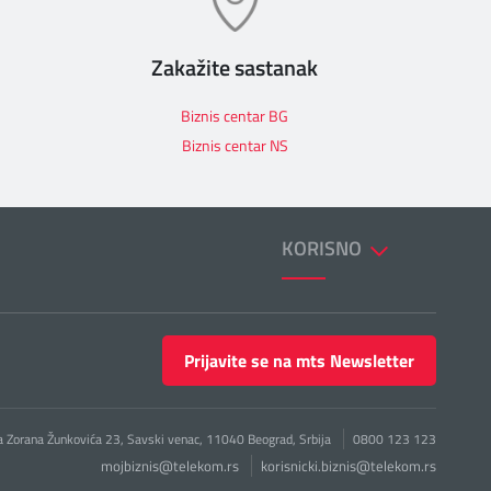
Zakažite sastanak
Biznis centar BG
Biznis centar NS
KORISNO
Prijavite se na mts Newsletter
a Zorana Žunkovića 23, Savski venac, 11040 Beograd, Srbija
0800 123 123
mojbiznis@telekom.rs
korisnicki.biznis@telekom.rs