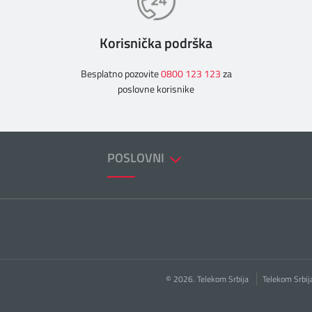
Korisnička podrška
Besplatno pozovite
0800 123 123
za
poslovne korisnike
POSLOVNI
© 2026. Telekom Srbija
Telekom Srbij