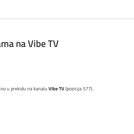
ama na Vibe TV
tno u prekidu na kanalu
Vibe TV
(pozicija 577).