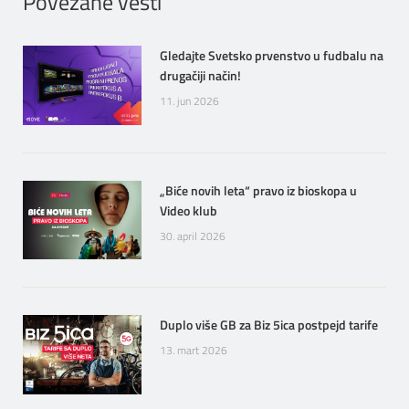
Povezane vesti
ČESTA PITANJA
DIGITALNI SERVISI
Gledajte Svetsko prvenstvo u fudbalu na
DOKUMENTA
drugačiji način!
11. jun 2026
MAPA POKRIVENOSTI
TELEFONSKI IMENIK
„Biće novih leta“ pravo iz bioskopa u
Video klub
KONTAKTIRAJTE NAS
30. april 2026
PRODAJNA MESTA
Duplo više GB za Biz 5ica postpejd tarife
MAPA BRZINA
13. mart 2026